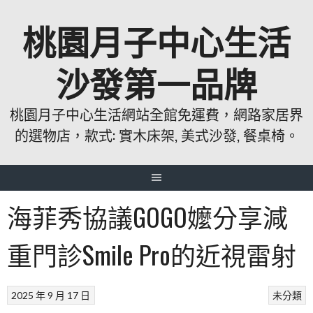
跳
桃園月子中心生活
至
主
要
沙發第一品牌
內
容
桃園月子中心生活網站全館免運費，網路家居界
的選物店，款式: 實木床架, 美式沙發, 餐桌椅。
海菲秀協議GOGO嬤分享減
重門診Smile Pro的近視雷射
2025 年 9 月 17 日
未分類