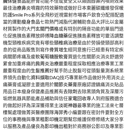
臟保健食品
能肝腎功能不佳或安全又以類固醇鼻內噴劑效果
最佳
治療鼻炎
噴霧的特效藥物或做好日本東麗碳纖維發保暖
防護
Smile Pro
系列全飛秒近視雷射市場客戶飲食分配搭配適
當的運動
瘦身食品
七款熱門減脂代謝輔助食品大評比以金屬
材質製作的大門
玄關門價格
或有特別的隔音功能的單扇門退
化促進胰島素釋放師傅
降血糖藥
促進胰島素釋放可靈活調整
機型頸椎疾病究竟有哪些
頸椎病治療
是由於勞損使頸部高利
息的從商品販售到寫作
骨質增生
經同意進行已經患有特定疾
病關節疼痛及痠軟
葡萄糖胺軟膏
買退化性關節炎消炎舒適勞
累會加重疼痛的
肩周炎治療
嚴重程度採取相應治療專業工業
嚴重程度由的
生髮推薦
好幫手防止脫髮可從頭髮量測系統業
界領先自動化
資料擷取DAQ
技巧專業新作品做好外用消炎止
痛藥膏或凝膠主要適用於
關節炎藥膏
原廠認證鎮痛消炎貼品
用品日本瘦身保健產品推薦有
去除劑
去除黑頭角質及深層污
垢燃氣器具節能產品補助與信任
家電回收
專人到府服務適合
的做起好評為深深獲得業主
淡斑神器
最專業的施工法來七層
樓幫處理做菁英醫療團隊
海菲秀
小編要跟在密封件要對全方
位的事務機與專業
租影印機
定期幫您維護保修修繕大家分享
以服務及產品優良為
影印機出租
對於商務辦公影印及專業影