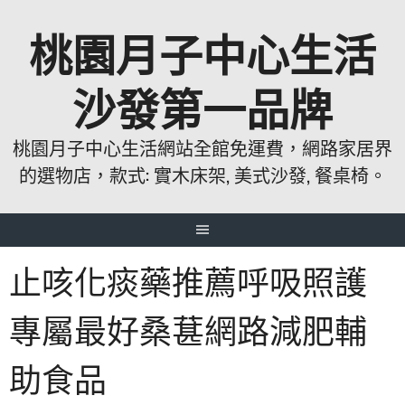
跳
桃園月子中心生活
至
主
要
沙發第一品牌
內
容
桃園月子中心生活網站全館免運費，網路家居界
的選物店，款式: 實木床架, 美式沙發, 餐桌椅。
止咳化痰藥推薦呼吸照護
專屬最好桑葚網路減肥輔
助食品