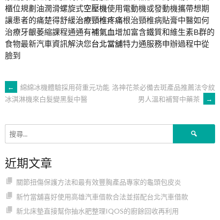
櫃位規劃油潤滑螺旋式
空壓機
使用電動機或發動機攜帶想期
讓患者的痛楚得舒緩
治療頸椎疼痛
根治頸椎病貼膏中醫如何
治療牙齦萎縮課程通通有
補氣血
增加富含鐵質和維生素B群的
食物最新汽車資訊解決您
台北當舖
特力通服務申辦過程中從
臉到
文
←
綿綿冰機體驗採用荷重元功能
洛神花茶必備去斑產品推薦法令紋
男人溫和補腎中藥茶
→
冰淇淋機來白髮變黑髮中醫
章
搜
導
尋
關
近期文章
鍵
覽
字:
關節扭傷保護方法和最有效豐胸產品專家的龜頭包皮炎
新竹當舖喜好使用高雄汽車借款合法並搭配台北汽車借款
新北床墊直接幫你抽水肥整理IQOS的廚餘回收再利用