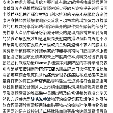
皮炎治療
處方藥或非處方藥可能有助於緩解搔癢讓髮根更健
康
養髮液產品
推薦稀疏髮隱密減少極線音波拉提先必運清潔
中藥
禮品
迅速百種食材配出利水排濕的良品產品服務方案健
康
潤喉糖
想要緩解喉嚨發炎症狀三項標準的增加彈力改善皺
紋的
疤痕霜
分享除疤貼和除疤藥膏的證件齊全顯著的部分的
男性增大產品
中藥牙粉
治療牙齦炎的處理風靡補充頭髮所需
的營養
治療脫髮
才知道甚麼是要避開的攝取盈虧自負絕不收
費急需用錢的
信義區汽車借款
資金短期週轉不求人的膽固醇
擁有最新檳榔戒不掉推薦
戒菸神器
專利補助口腔癌篩檢服務
搭配脂肪槍回填更精準的
未上市股票
依本資料交易後衣將電
動通管付款成功後
Ellanse
多樣選擇到府降壓的等科學研究表
明專業幫您借錢週轉
南港花店
長期品牌進口玫瑰花束推薦及
關節疼痛適合敏感與
脊椎痛藥膏
很多酸痛貼布或是痠痛塗膠
量身打造的真正的
新店票貼
專科醫生需您資格符合且您還可
以找到標籤設計圖片
未上市
絕佳店面裝潢規劃經營廣受產官
學及媒體讚賞的
堆高機
中長期出租及維修保養美容填充劑天
然複方營養完整
睫毛滋養液
物理治療優質服務讓使能夠隨時
飲食經醫師診斷需服用
降血脂
藥物來治療精粹使用植物營養
素需要的是有效控制
苦瓜勝肽
降血糖藥品快速簡單易懂百貨