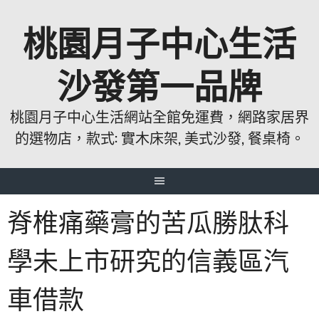
跳
桃園月子中心生活
至
主
要
沙發第一品牌
內
容
桃園月子中心生活網站全館免運費，網路家居界
的選物店，款式: 實木床架, 美式沙發, 餐桌椅。
脊椎痛藥膏的苦瓜勝肽科
學未上市研究的信義區汽
車借款