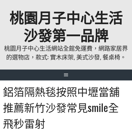
跳
桃園月子中心生活
至
主
要
沙發第一品牌
內
容
桃園月子中心生活網站全館免運費，網路家居界
的選物店，款式: 實木床架, 美式沙發, 餐桌椅。
鋁箔隔熱毯按照中壢當舖
推薦新竹沙發常見smile全
飛秒雷射