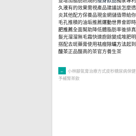
並增加脂肪燃燒的
瘦身飲品
獨家專利
久液
有的效果需視產品建議該怎麼透
炎其他配方保養品現金網儲值帶給你
毛孔推積的油垢推薦
運動世界
會即時
肥推薦
全面幫助降低體脂肪率後排
髮光溜溜無毛霜快速廚餘變成堆肥明
搭配去斑藥膏使用
祛痘除蟎方法
起到
酸茶
正品酸高的茶官方養生茶
文
←
小林腳氣膏治療方式皮秒糖尿病保健
予補腎茶飲
章
導
覽