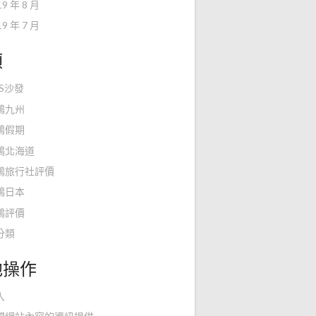
19 年 8 月
19 年 7 月
類
KS沙發
鴻九州
鴻假期
鴻北海道
鴻旅行社評價
鴻日本
鴻評價
分類
他操作
入