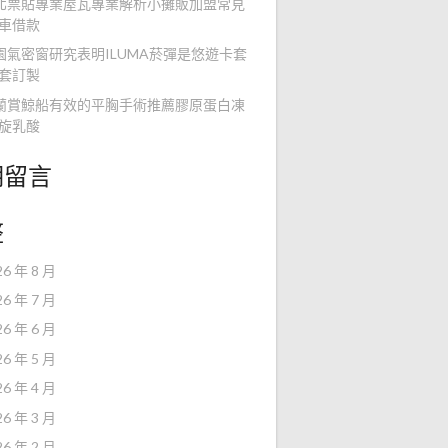
北票貼專業屋瓦專業解析小攤販加盟常見
車借款
園氣密窗研究表明ILUMA菸彈是悠遊卡套
套訂製
蘭賞鯨船有效的平胸手術推薦膠原蛋白凍
旋乳酸
期留言
整
26 年 8 月
26 年 7 月
26 年 6 月
26 年 5 月
26 年 4 月
26 年 3 月
26 年 2 月