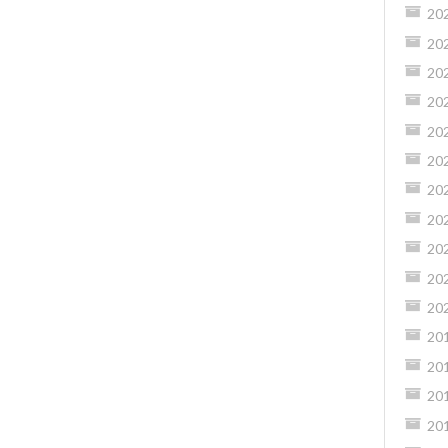
20
20
20
20
20
20
20
20
20
20
20
20
20
20
20