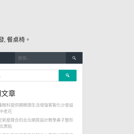
, 餐桌椅。
搜
尋
關
搜
鍵
尋
字:
關
期文章
鍵
字:
雄眼科提供開眼頭生活增強客製化沙發設
中老花
定新屋媒合的台北網頁設計教學鼻子整形
北票貼