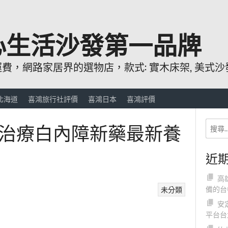
心生活沙發第一品牌
，網路家居界的選物店，款式: 實木床架, 美式沙發
北海道
喜鴻旅行社評價
喜鴻日本
喜鴻評價
治療白內障新藥最新養
近
高
備的台
未分類
安
平台台