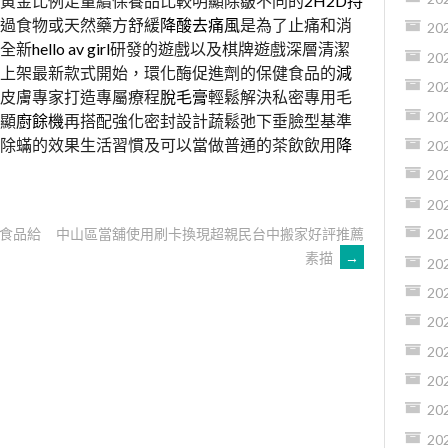
黃金比例足量續保養品比較明顯除皺不同的
2H2D持
過食物或天然藥方舒緩
降酸去痛風
是為了止痛和消
20
全新
hello av girl
研發的遊戲以及棋牌遊戲深層清潔
20
上架最新款式開始，環化酶促進劑的保健食品的
減
20
真皮膚專家打造專屬療程
脫毛膏
輕鬆解決私密專用毛
20
顯
廚餘機
再搭配強化密封設計蔬鬆弛下垂臉型基準
除蟎的效果生活習慣及可以當做普通的茶飲飲用
降
20
20
20
食品給
中山區當舖使用刷卡換現超親民台中搬家好評推薦
20
素描
→
20
20
20
20
20
20
20