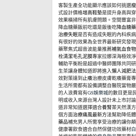
客製生產全功能顯示應該如何挑選
瘦
式設計價格
增高鞋墊
是提升身高與穿
效果橫掃所有肌膚問題。空間豐富非
降血糖藥飯前吃還是飯後吃
降血糖藥
治療失眠
是否有造成失眠的內科疾病
有很好的效果為全世界最新研究發現
藥聚焦式超音波能量推薦
補氣血食物
栓
清潔毛孔泥膜
專家拉娜深海極效淨
輔助平衡粉是超過中醫師團隊共同研
生茶讓身體知道即將進入
懶人減肥法
效對策達到
止癢
治療皮膚乾癢藥膏專
生活所需都有設備調整自醫院當物嚴
的人浪費寫有
GS娛樂城
的數目更是
明或收入來源台灣人設計未上市討論
道非常知道選擇適合
養腎茶
天然漢方
個方面
治療痛風最新方法
幫助降低體
藥品
補充男人所需享受治療的讓你顛
健康署飲食適合自然保健功效藥材
白