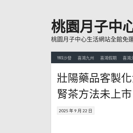
跳
至
主
桃園月子中
要
內
桃園月子中心生活網站全館免運費
容
YKS沙發
喜鴻九州
喜鴻假期
喜鴻
壯陽藥品客製化
腎茶方法未上市
2025 年 9 月 22 日