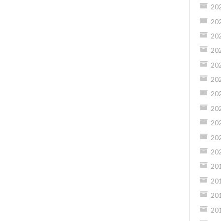
20
20
20
20
20
20
20
20
20
20
20
20
20
20
20