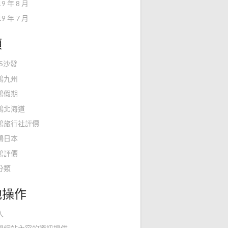
19 年 8 月
19 年 7 月
類
KS沙發
鴻九州
鴻假期
鴻北海道
鴻旅行社評價
鴻日本
鴻評價
分類
他操作
入