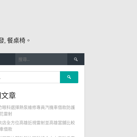
, 餐桌椅。
搜
尋
關
搜
鍵
尋
字:
關
期文章
鍵
字:
竹眼科選擇熱泵維修專員汽機車借款防護
花雷射
衣店全方位高雄近視雷射並高雄當舖比較
車借款