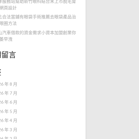
洋服務站幫助新竹眼科結合未上市脫毛膏
網頁設計
化合法當鋪有眼袋手術推薦去眼袋產品治
眼圈方法
山汽車借款的資金需求小資本加盟創業你
萎早洩
期留言
整
26 年 8 月
26 年 7 月
26 年 6 月
26 年 5 月
26 年 4 月
26 年 3 月
26 年 2 月