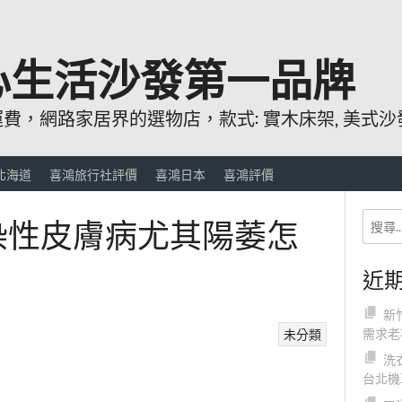
心生活沙發第一品牌
，網路家居界的選物店，款式: 實木床架, 美式沙發
北海道
喜鴻旅行社評價
喜鴻日本
喜鴻評價
傳染性皮膚病尤其陽萎怎
近
新
需求老
未分類
洗
台北機