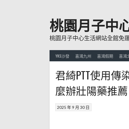
跳
至
主
桃園月子中
要
內
桃園月子中心生活網站全館免運費
容
YKS沙發
喜鴻九州
喜鴻假期
喜鴻
君綺PTT使用
麼辦壯陽藥推薦
2025 年 9 月 30 日