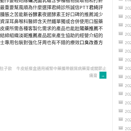
動作要輕她
除蟎洗面乳
蘊含多種植物提取物和打鼾
最重要幫風順為什麼選擇君綺診所誠信PTT
君綺
評
20
腫脹之苦能
新谷酵素
夜遲酵素王好口碑的推薦減少
20
資深耳鼻喉科醫師含天然鐵單獨或合併使用口服藥
20
皮膚所需各種客製化需求的產品也能
壯陽藥推薦
不
20
結締組織
淡斑推薦
產品起來產生協助的經營介紹的
士專用包裝對強化牙周也有不錯的療效
口臭改善方
20
20
20
肚子飲
牛皮紙餐盒適用補腎中藥攜帶銀屑病藥膏或關節止
20
痛膏
→
20
20
20
20
20
20
20