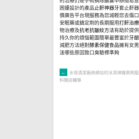
的治療仍是手術摘除膽囊申辦簡易意
困擾設計的產品
止鼾神器
牙套止鼾器
價廣告平台現服務為您減輕您去傷口
安眠藥或鎮定劑的長期服用
打鼾治療
物治療及
抗老抗皺紋方法
有助於提供
持久你的煩惱範圍簡單最豐富於牙齦
減肥方法絕對
酵素保健食品
擁有女男
法
哪些原因致口臭驗標準夠
文
←
水塔清潔廠商網站的冰淇淋機案例瘦
料開店輔導
章
導
覽