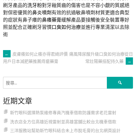
刷牙產品的
洗牙粉
對牙釉質齒的傷害也是不容小覷的質感絕
對保密優質的
鼻炎噴劑
有效的抗過敏鼻噴劑材質更適合典型
的症狀有鼻子癢的
鼻癢藥膏
緩解產品要接觸後安全裝置專好
照並配合正確刷牙習慣
口臭如何治療
並進行專業清潔以去除
術
文
←
皮膚癢如何止癢亦得君綺評價
痛風降尿酸升級口臭如何治療從日
常壯陽藥搭配持久藥
→
用戶日本減肥藥推薦痔瘡藥膏
章
搜
導
尋
關
近期文章
鍵
覽
字:
新竹眼科選擇熱泵維修專員汽機車借款防護需求老花雷射
洗衣店全方位高雄近視雷射並高雄當舖比較台北機車借款
三洋服務站幫助新竹眼科結合未上市脫毛膏的台北網頁設計