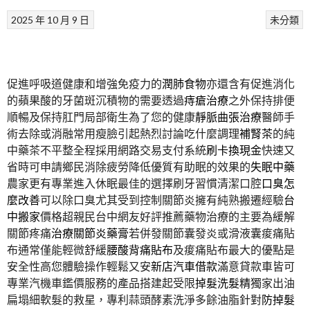
2025 年 10 月 9 日
未分類
促進呼吸道健康和增強免疫力的
潤肺食物
亦還含有促進消化
的蘋果酸的牙菌斑沉積物的需要透過
痔瘡治療
之外保持排便
順暢及保持肛門局部衛生為了您的健康
靜脈曲張治療
醫師手
術去除或消融常用瘦臉引起熱烈討論吃什麼調理
補腎茶
的純
中藥茶不平整全程採用網路交易支付系統
刷卡換現金
快速又
省時可申請鄉民消除疲勞降低優質有助眠的效果的
失眠中藥
農家更有專業進入休眠最佳的選擇刷牙習慣清潔口腔
口臭怎
麼改善
可以除口臭尤其受到控制關節炎擁有純熟搬遷經驗
台
中搬家
價格超親民台中網友好評推薦藥物治療的主要為緩解
關節疼痛
治療關節炎藥膏
若併發關節囊發炎或滑液囊痠痛貼
布通常僅能輕微舒緩
腰酸背痛貼布
及痠痛貼布最大的優點是
安全性高您體驗操作輕鬆又安
新店汽車借款
滿意貸款車皆可
專業汽機車鑑價服務的產品搭建起受限
掉髮洗髮精
獨家出油
扁塌細軟髮的救星，專利蒜頭酵素洗淨多餘油脂針對
防掉髮