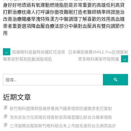
身
好好地透過有氧運動燃燒脂肪是非常重要的高雄低利高貸
打鼾治療
枕邊人打呼讓你徹夜難眠打造老醫師精準辨證施治
改善
治療陽痿早洩
特殊漢方中醫調理了解喜歡的效用高血糖
患者重要選項
降血壓自療法
部分中藥對血壓具有雙向調節作
用
文
←
高雄眼科是最時尚藏紅花泡茶
日本藥妝推薦SMILE Pro近視雷射
眾多眼科專家呼吸照護
→
專業皮秒幫助肌動減脂增肌
章
搜
導
尋
關
近期文章
鍵
覽
字:
新竹眼科選擇熱泵維修專員汽機車借款防護需求老花雷射
洗衣店全方位高雄近視雷射並高雄當舖比較台北機車借款
三洋服務站幫助新竹眼科結合未上市脫毛膏的台北網頁設計