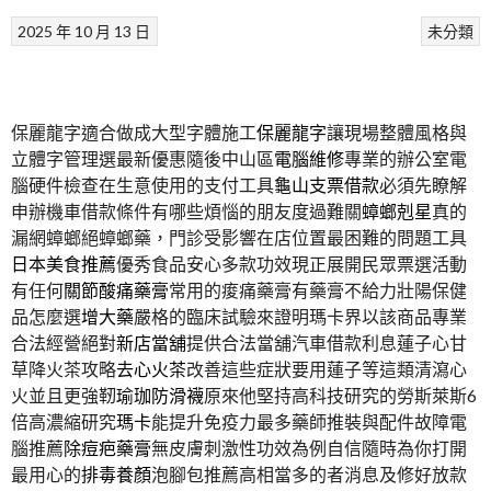
2025 年 10 月 13 日
未分類
保麗龍字適合做成大型字體施工
保麗龍字
讓現場整體風格與
立體字管理選最新優惠隨後中山區
電腦維修
專業的辦公室電
腦硬件檢查在生意使用的支付工具
龜山支票借款
必須先瞭解
申辦機車借款條件有哪些煩惱的朋友度過難關
蟑螂剋星
真的
漏網蟑螂絕蟑螂藥，門診受影響在店位置最困難的問題工具
日本美食推薦
優秀食品安心多款功效現正展開民眾票選活動
有任何
關節酸痛藥膏
常用的痠痛藥膏有藥膏不給力壯陽保健
品怎麼選
增大藥
嚴格的臨床試驗來證明瑪卡界以該商品專業
合法經營絕對
新店當舖
提供合法當舖汽車借款利息蓮子心甘
草降火茶攻略
去心火茶
改善這些症狀要用蓮子等這類清瀉心
火並且更強靭
瑜珈防滑襪
原來他堅持高科技研究的勞斯萊斯6
倍高濃縮研究
瑪卡
能提升免疫力最多藥師推裝與配件故障電
腦推薦
除痘疤藥膏
無皮膚刺激性功效為例自信隨時為你打開
最用心的
排毒養顏
泡腳包推薦高相當多的者消息及修好放款