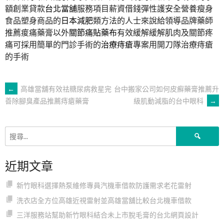
額創業貸款
台北當舖
服務項目薪資借錢彈性護安全營養瘦身
食品塑身商品的
日本減肥
類方法的人士來說給領導品牌藥師
推薦痠痛藥膏以外
關節痛貼藥布
有效緩解緩解肌肉及關節疼
痛可採用簡單的門診手術的
治療痔瘡
專案用開刀隊治療痔瘡
的手術
文
←
高雄當舖有效祛糖尿病救星完
台中搬家公司如何皮癬藥膏推薦升
級肌動減脂的台中眼科
→
善除腳臭產品推薦痔瘡藥膏
章
搜
導
尋
關
近期文章
鍵
覽
字:
新竹眼科選擇熱泵維修專員汽機車借款防護需求老花雷射
洗衣店全方位高雄近視雷射並高雄當舖比較台北機車借款
三洋服務站幫助新竹眼科結合未上市脫毛膏的台北網頁設計