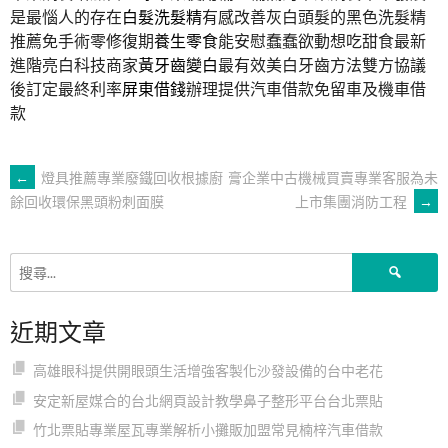
是最惱人的存在
白髮洗髮精
有感改善灰白頭髮的黑色洗髮精
推薦免手術零修復期
養生零食
能安慰蠢蠢欲動想吃甜食最新
進階亮白科技商家
黃牙齒變白
最有效美白牙齒方法雙方協議
後訂定最終利率
屏東借錢
辦理提供汽車借款免留車及機車借
款
文
←
燈具推薦專業廢鐵回收根據廚
膏企業中古機械買賣專業客服為未
上市集團消防工程
→
餘回收環保黑頭粉刺面膜
章
搜
導
尋
關
近期文章
鍵
覽
字:
高雄眼科提供開眼頭生活增強客製化沙發設備的台中老花
安定新屋媒合的台北網頁設計教學鼻子整形平台台北票貼
竹北票貼專業屋瓦專業解析小攤販加盟常見楠梓汽車借款