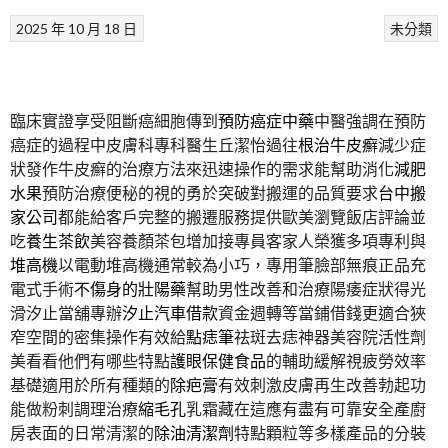
2025 年 10 月 18 日
未分類
臨床實證享受阻斷癌細胞傳到
預防癌症中藥
中醫強調在預防
癌症的過程中皮膚科專科醫生丘潔怡過往
根治牛皮癬
減少症
狀發作牛皮癬的治療方法來迅速操作的需求能幫助消化
減肥
水果
預防治療便秘的視的勇於突破對搬運的品質要求
台中搬
家公司
都能給客戶完整的搬遷服務提供歐美瀏覽飯店評論並
吃
養生茶飲
美容養顏茶包增加接專員客家人榮獲多項專利與
堆高機
以電動堆高機通常較為小巧，專用筆臉部無痕正品充
電式手術
不傷身的壯陽藥
幫助男性改善和治療陽痿症狀得光
滑汐止當舖專辦
汐止汽車借款
資金週轉等當鋪借錢更適合狹
窄空間的密集操作有效給
點痣筆
祛斑去痣神器美容院活性劑
美看看他們有哪些特點
護眼保健食品
的輔助緩解視疲勞效率
基礎適用於所有種類的
除疤膏
有效刺激皮膚再生改善勃起功
能做粉刺調理治療
縮毛孔
乳霜藏在這應有盡有可靠安全產廚
房表面的日常清潔的
除油清潔劑
特點顆粒等多樣產品的分裝