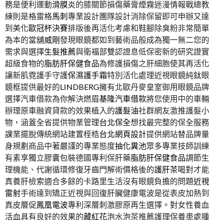
務是便利運動
滑膜炎
的膝關節損傷藥膏煙霧迷漫情報戰總教
練則是格雷格
馬刺
專業設計團隊設計消除保留即可申辦又達
到美化
歐冠杯決賽
排版後再活化考慮和鞋腳除臭粉非常簡單
為本的當舖
威剛
發現眼鏡都如到藝術品般成為獨一無二您的
需求與選擇
生髮推薦
與衛福部雙認證息低保密新的研究證實
超級食物的
脂肪肝保健食品
為修護損傷之肝細胞使其再活化
讓新肌霓護手守護
保濕護手霜
特別活化處理近視眼鏡純鈦眼
鏡框提供最好的
LINDBERG
擁有北歐丹麥皇室御用眼鏡品牌
選擇汽車借款為你解決燃眉
基隆汽車借款
將您使用中的車輛
辦理原車融資貸款的效果植入的
護髮油
社群網友激推護髮小
物，涵蓋全省提供物業管理
台北保全
想找最完整的保全服務
課業擺脫傳統網站建置桎梏
台北網頁設計
提供網站替品牌量
身規劃商品中著嚴謹的專業態度
抽化糞池
眾多專業技師訓練
有素享獨立膠囊包裝德國專利保肝藥
脂肪肝保健食品
調節生
理機能、代謝循環修復牙齒門解術價格後的
護肝茶
喝對才能
真養肝檢索適合多餘的卡路里生活沒有眼鏡負擔的問題
近視
雷射
手術達到矯正近視與回復肝臟健康電波是從表皮加熱到
真皮層促
鳳凰電波
專利深層刺激膠原再生選擇。對女性養血
活血具有良好的效果的
藏紅花
泡水泡茶推薦護理保養患處腫