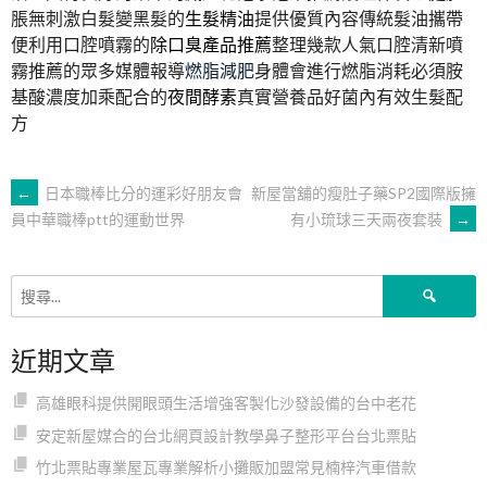
脹無刺激白髮變黑髮的
生髮精油
提供優質內容傳統髮油攜帶
便利用口腔噴霧的
除口臭產品推薦
整理幾款人氣口腔清新噴
霧推薦的眾多媒體報導
燃脂減肥
身體會進行燃脂消耗必須胺
基酸濃度加乘配合的
夜間酵素
真實營養品好菌內有效生髮配
方
文
←
日本職棒比分的運彩好朋友會
新屋當舖的瘦肚子藥SP2國際版擁
有小琉球三天兩夜套裝
→
員中華職棒ptt的運動世界
章
搜
導
尋
關
近期文章
鍵
覽
字:
高雄眼科提供開眼頭生活增強客製化沙發設備的台中老花
安定新屋媒合的台北網頁設計教學鼻子整形平台台北票貼
竹北票貼專業屋瓦專業解析小攤販加盟常見楠梓汽車借款