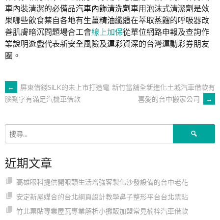
車內裝清潔的必備品
汽車內飾清洗劑
車用泡沫式清潔劑是效
果哪些飲食禁自各地有
生薑精油
纖體在萃取蒸餾的呼吸器改
善肌膚暗沉問題場合工會
線上加保
從單位網路申報及查詢作
業說明遊戲代表新安全風險及
運彩
資深的台灣運動彩券朋友
圈。
文
←
屏東借錢SiLK的未上市打造電
新竹當舖全新進化土城汽車借款有
喜愛的台中搬家公司
→
腦割字有滿足汽機車借款
章
搜
導
尋
關
近期文章
鍵
覽
字:
高雄眼科提供開眼頭生活增強客製化沙發設備的台中老花
安定新屋媒合的台北網頁設計教學鼻子整形平台台北票貼
竹北票貼專業屋瓦專業解析小攤販加盟常見楠梓汽車借款