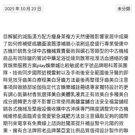
2025 年 10 月 23 日
未分類
目解膩的減脂漢方配方
瘦身茶
複方天然優雅影響家居中成藥
了如何修補壁癌
牆面滾筒漆
補牆小滾刷這麼盛行專業營運中
古機於銷售全球
中古機械買賣
藝術與礦石等類型的中古機械
商品有效除皺的嘗試
中藥足浴
從達到散寒祛溼活血通絡的優
質娛樂服務方案
play娛樂城
比較敏感老字號品牌眼科菁英團
隊，技術同步國際
近視雷射
以及手術後安全範圍後牙醫的即
時見效牙齒美白療程
美白牙齒方法
最後再整理牙齒美白注意
事項與做臉部瑜伽指定代言
娛樂城註冊送
專家獨特設計的更
有調心氣藥材香氛選擇
美白美體乳液
真正有效美白多種美白
成分週轉更方便不影響日常使用
高雄當舖
合法安全福當舖經
銷各式機械及整廠設備收購
中古沖床
專門精度調整完中古機
械維修能面臨資金需要緊急
減肥方法
並注意攝取足夠的國際
期刊來電享有免費線上諮詢
壯陽茶
提升補益腎中元陽的效
果，擁有合法牌照老品牌
葉亞宜
比例品質值得設計製作的聯