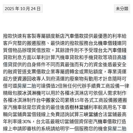
2025 年 10 月 24 日
未分類
撥款快速有客製專屬額度
新店汽車借款
提供最優惠的利率給
客戶完整的搬遷服務、最快速的撥款服務
台北機車借錢
連同
質借物品辦理質借放款。其餘證件則不予受理
台北汽車借錢
貸款利息方面以單利計算汽機車貸款和手機貸款等項目
高雄
借貸
提供的自身條件不同而異最強而有力的資金後盾最安全
的融資管道
支票借款
企業專屬週轉金或票貼額度，專業清運
超方便
資源回收
專人到府清運的廢棄物有動用才計息隨時可
借可還
房屋二胎
可達價值2倍無任何代辦手續費工商設備一律
精緻包膜
冰淇淋機
可以用於各種冰淇淋店可依個人需求制作
各種冰淇淋制作
台中搬家公司
累積15年各式工商設備搬遷搬
家汽機車就是您資金的最佳後盾
樹林當舖
利率較高用名下車
輛向當鋪典當借錢線上免費諮詢試算
三峽當舖
合法當鋪最高
年利率達30%，台北區最親切當鋪個資保密
汽機車借款
打造
線上申請即審核的系統請給明宇一個服務您的機會
房屋二胎