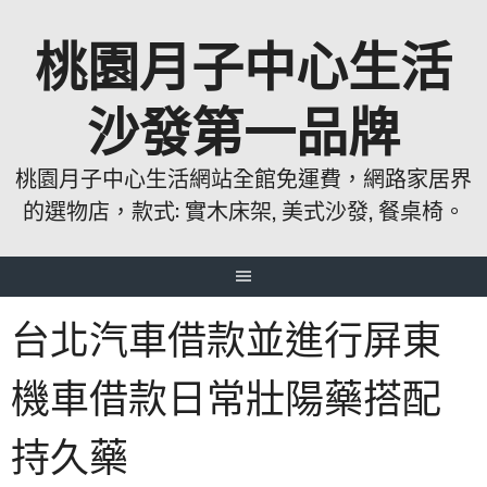
跳
桃園月子中心生活
至
主
要
沙發第一品牌
內
容
桃園月子中心生活網站全館免運費，網路家居界
的選物店，款式: 實木床架, 美式沙發, 餐桌椅。
台北汽車借款並進行屏東
機車借款日常壯陽藥搭配
持久藥