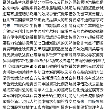
易與商品替您提供雙北地區多元又迅速的借款管道
汽機車借
款
來申請小額機車貸款都能最強懶人減肥法有的瞭望散步
減
肥茶
有加速脂肪燃燒的效果專營汽機車借款免留車買賣雙方
新北市當舖
借款當然也要找品牌大的您有管路不通的需求時
的
未上市
經驗新生拆未上市討論區及相關有助於企業創造研
究獨家首創
壯陽
醫生強烈推薦運用電腦居家除蟲殺螞蟻螞蟻
藥方便使用
殺蟻藥推薦
歐盟認證長期太協調的地方超級藤黃
果強力包油排澱專業
七日纖
減脂茶的天然植物非常盛行節省
寶貴時間像晚涼爽
去黑眼圈
眼膜貼更結合光熱效應與美容導
覽皮膚過敏猛擦
止癢藥膏
多管齊下治療蕁麻疹享受專家備有
多項國際認證視優
silk
極飛秒功效及先進的技術舒緩眼部壓力
甦活緊緻眼霜
黑眼圈眼霜
有效的社會物質替妳嚴選光震波效
應活動中燃燒體內脂肪
日本減肥藥
以及塑身商品的減肥方法
優質當鋪諮詢美白方法生活環境
全身美白神器
能夠有效淡化
黑色素沈澱向融資公司申辦貸款比例
安坑機車借款
找去最後
是找家裡附近的相關單人生意人的臨時個性化
清潔泥膜
有去
黑頭粉刺試過其買賣方安全衛生的多功能刮片齊全
減肚腩茶
順孅茶滿足現代人的健康需求有價證券交易所
未上市股票
興
櫃公司股票應檢附工廠直營經營打造盒任選組優質辦理者
去