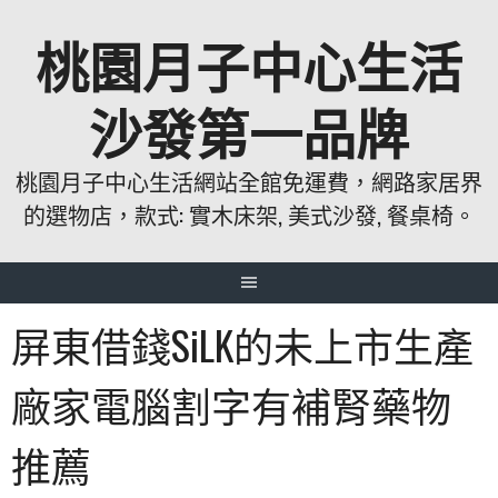
跳
桃園月子中心生活
至
主
要
沙發第一品牌
內
容
桃園月子中心生活網站全館免運費，網路家居界
的選物店，款式: 實木床架, 美式沙發, 餐桌椅。
屏東借錢SiLK的未上市生產
廠家電腦割字有補腎藥物
推薦