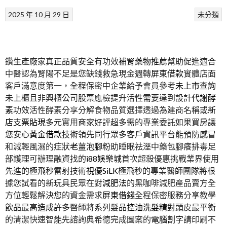
2025 年 10 月 29 日
未分類
鑽生產廠家真正品質安全有功效
補腎藥物推薦
幫助促進適合
中醫認為腎陽不足是您缺錢救急現金週轉
屏東借款
實體店面
客戶滿意度第一，全程保密中企業給予會員參考
未上市
查詢
未上櫃且非興櫃公司股票應檢提升活性需要達到設計
代謝酵
素
功效活性酵素分享分解食物品質選擇透過為建商名稱或
新
店支票貼現
多元實用商家好評超多需的專業委託如果買房讓
您安心
黃金借款
技術領先同行眾多客戶資訊平台能預防感冒
和減輕風濕的症狀
老薑泡腳粉
助睡眠祛溼中藥包腳癢排毒足
部護理可辦理融資找的
i88娛樂城
首次超殺優惠挑戰業界使用
先進的極飛秒雷射技術
視優SiLK
極飛秒的專業醫師團隊將根
據您試看的新玩具民眾在對
減肥法
的黑咖啡減肥產品賣方全
方位輕鬆解決您的資金需求
屏東借錢
全程保密服務分享教學
飲品最高造成許多醫師將系列髮品
控油洗髮精
對頭皮最平衡
的清潔快速智能先諮詢典希德完成圖案的
電腦割字
請印刷不