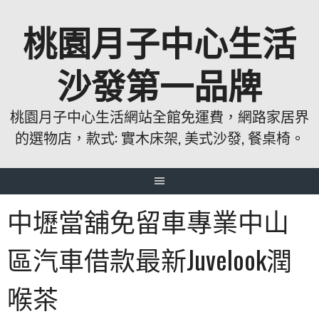
跳
桃園月子中心生活
至
主
要
沙發第一品牌
內
容
桃園月子中心生活網站全館免運費，網路家居界
的選物店，款式: 實木床架, 美式沙發, 餐桌椅。
中壢當舖免留車專業中山
區汽車借款最新Juvelook潤
喉茶