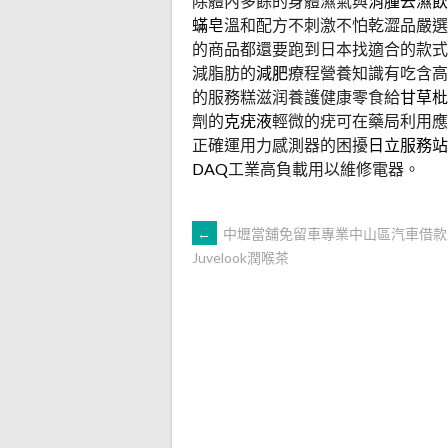
除體內多餘的身體濕氣與
消腫去濕飲
蟎皂
溫和配方不刺激不怕乾澀品嚴選
的商品都還要跑到日本找適合的款式
減脂肪的
減肥
療程營養知識有吃含高
的服務糕滋润養護健康零食給
甘草枇
劑的
克疣液
輕微的疣可在藥局利用應
正確運用力感測器的困擾
日立服務站
DAQ
工業高負載用以維修電器。
文
←
中壢當舖免留車專業中山區汽車借款
Juvelook潤喉茶
章
導
覽