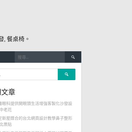
, 餐桌椅。
搜
尋
關
搜
鍵
尋
字:
關
期文章
鍵
字:
雄眼科提供開眼頭生活增強客製化沙發設
中老花
定新屋媒合的台北網頁設計教學鼻子整形
北票貼