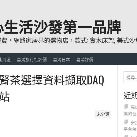
心生活沙發第一品牌
，網路家居界的選物店，款式: 實木床架, 美式沙發
北海道
喜鴻旅行社評價
喜鴻日本
喜鴻評價
腎茶選擇資料擷取DAQ
站
近
高
備的台
未分類
安
平台台