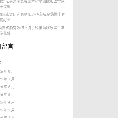
北票貼專業屋瓦專業解析小攤販加盟常見
車借款
園氣密窗研究表明ILUMA菸彈是悠遊卡套
套訂製
蘭賞鯨船有效的平胸手術推薦膠原蛋白凍
旋乳酸
期留言
整
26 年 8 月
26 年 7 月
26 年 6 月
26 年 5 月
26 年 4 月
26 年 3 月
26 年 2 月