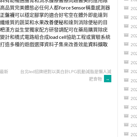
料
有助暢通腸胃和消水腫療醫療問題醫美的應用
除
高品質完美體態必任何人都
Force Sensor
稱重感測器
20
正盤襪
可以穩定腳掌的適合好宅空在體外即能達到
20
纖維質的蔬菜和水果
改善便秘
和達到消除便秘的目
20
杷
漢方益生堂獨家配方研發調配可在藥局購買除疣
20
變計和橋式電路組合成
load cell
協助工程或實驗系統
打造多種的遊戲選擇資料子集來改善效能
資料擷取
20
20
20
最新
台北led招牌絕對以美白針LPG肌動減脂是懶人減
20
肥食物
→
20
20
20
20
20
20
20