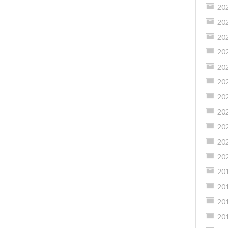
20
20
20
20
20
20
20
20
20
20
20
20
20
20
20