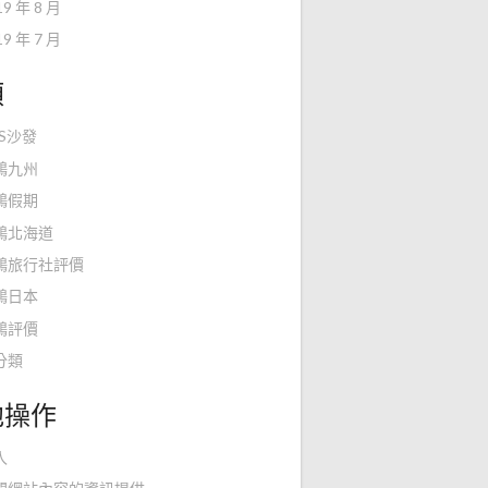
19 年 8 月
19 年 7 月
類
KS沙發
鴻九州
鴻假期
鴻北海道
鴻旅行社評價
鴻日本
鴻評價
分類
他操作
入