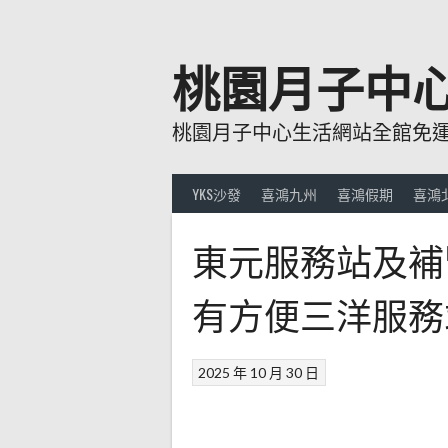
跳
至
主
桃園月子中
要
內
桃園月子中心生活網站全館免運費
容
YKS沙發
喜鴻九州
喜鴻假期
喜鴻
東元服務站及補
有方便三洋服務
2025 年 10 月 30 日