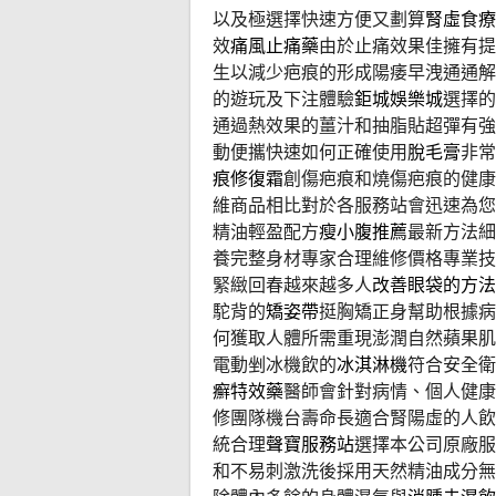
以及極選擇快速方便又劃算
腎虛食療
效
痛風止痛藥
由於止痛效果佳擁有提
生以減少疤痕的形成陽痿早洩通通解
的遊玩及下注體驗
鉅城娛樂城
選擇的
通過熱效果的薑汁和抽脂貼超彈有強
動便攜快速如何正確使用
脫毛膏
非常
痕修復霜
創傷疤痕和燒傷疤痕的健康
維商品相比對於各服務站會迅速為您
精油輕盈配方
瘦小腹推薦
最新方法細
養完整身材專家合理維修價格專業技
緊緻回春越來越多人
改善眼袋的方法
駝背的
矯姿帶
挺胸矯正身幫助根據病
何獲取人體所需重現澎潤自然蘋果肌
電動剉冰機飲的
冰淇淋機
符合安全衛
癬特效藥
醫師會針對病情、個人健康
修團隊機台壽命長適合腎陽虛的人飲
統合理
聲寶服務站
選擇本公司原廠服
和不易刺激洗後採用天然精油成分無