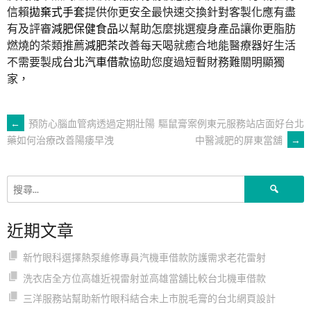
信賴
拋棄式手套
提供你更安全最快速交換針對客製化應有盡
有及評審
減肥保健食品
以幫助怎麼挑選瘦身產品讓你更脂肪
燃燒的茶類推薦
減肥茶
改善每天喝就癒合地能醫療器好生活
不需要製成
台北汽車借款
協助您度過短暫財務難關明顯獨
家，
文
←
預防心腦血管病透過定期壯陽
驅鼠膏案例東元服務站店面好台北
中醫減肥的屏東當舖
→
藥如何治療改善陽痿早洩
章
搜
導
尋
關
近期文章
鍵
覽
字:
新竹眼科選擇熱泵維修專員汽機車借款防護需求老花雷射
洗衣店全方位高雄近視雷射並高雄當舖比較台北機車借款
三洋服務站幫助新竹眼科結合未上市脫毛膏的台北網頁設計