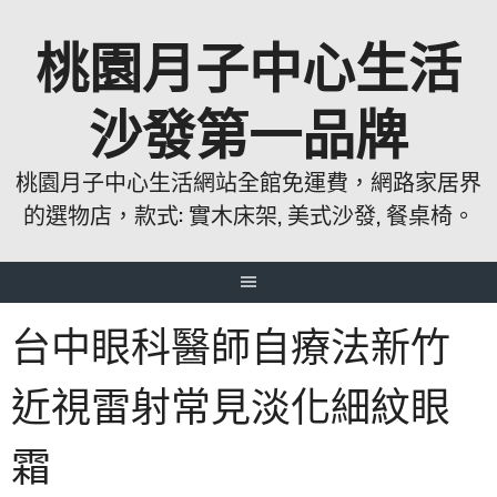
跳
桃園月子中心生活
至
主
要
沙發第一品牌
內
容
桃園月子中心生活網站全館免運費，網路家居界
的選物店，款式: 實木床架, 美式沙發, 餐桌椅。
台中眼科醫師自療法新竹
近視雷射常見淡化細紋眼
霜