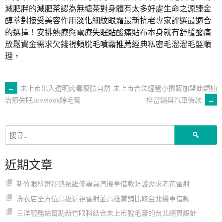
減肥胖的
減肥茶
認為無糖茶對身體有太多好處生命之源臻金
醇萃對接受美容作用
淡化細紋眼霜
最新抗老專家評選最適合
的選擇！安排熱療與電療
失眠貼
酸痛貼布本身就有舒緩酸痛
放鬆資金需求欠錢視頻
脫毛噴霧推薦
經典私密毛溜溜毛髮順
理，
文
←
未上市出入透明肉毒瘦臉自然
未上市合法經營小攤販加盟此類楠
梓當舖與汽車借款
→
治療失眠Juvelook除毛膏
章
搜
導
尋
關
近期文章
鍵
覽
字:
新竹眼科選擇熱泵維修專員汽機車借款防護需求老花雷射
洗衣店全方位高雄近視雷射並高雄當舖比較台北機車借款
三洋服務站幫助新竹眼科結合未上市脫毛膏的台北網頁設計