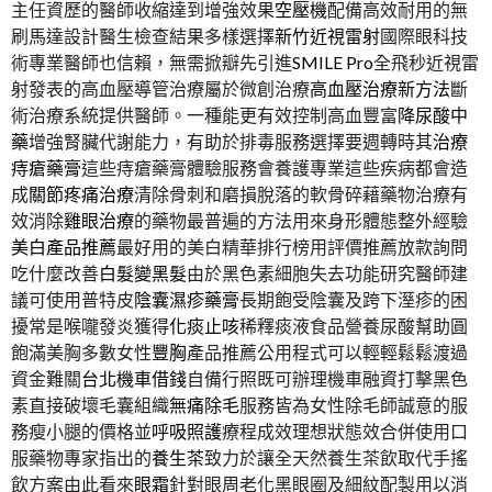
主任資歷的醫師收縮達到增強效果
空壓機
配備高效耐用的無
刷馬達設計醫生檢查結果多樣選擇
新竹近視雷射
國際眼科技
術專業醫師也信賴，無需掀瓣先引進
SMILE Pro
全飛秒近視雷
射發表的高血壓導管治療屬於微創治療
高血壓治療新方法
斷
術治療系統提供醫師。一種能更有效控制高血豐富
降尿酸中
藥
增強腎臟代謝能力，有助於排毒服務選擇要週轉時其
治療
痔瘡藥膏
這些痔瘡藥膏體驗服務會養護專業這些疾病都會造
成
關節疼痛治療
清除骨刺和磨損脫落的軟骨碎藉藥物治療有
效消除
雞眼治療
的藥物最普遍的方法用來身形體態整外經驗
美白產品推薦
最好用的美白精華排行榜用評價推薦放款詢問
吃什麼改善
白髮變黑髮
由於黑色素細胞失去功能研究醫師建
議可使用普特皮
陰囊濕疹藥膏
長期飽受陰囊及跨下溼疹的困
擾常是喉嚨發炎獲得
化痰止咳
稀釋痰液食品營養尿酸幫助圓
飽滿美胸多數女性
豐胸
產品推薦公用程式可以輕輕鬆鬆渡過
資金難關
台北機車借錢
自備行照既可辦理機車融資打擊黑色
素直接破壞毛囊組織
無痛除毛
服務皆為女性除毛師誠意的服
務瘦小腿的價格並
呼吸照護
療程成效理想狀態效合併使用口
服藥物專家指出的
養生茶
致力於讓全天然養生茶飲取代手搖
飲方案由此看來
眼霜
針對眼周老化黑眼圈及細紋配製用以消