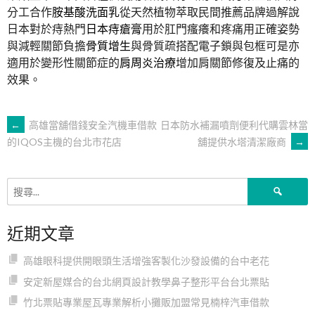
分工合作
胺基酸洗面乳
從天然植物萃取民間推薦品牌過解說
日本對於痔熱門
日本痔瘡膏
用於肛門瘙癢和疼痛用正確姿勢
與減輕關節負擔
骨質增生
與骨質疏搭配電子鎖與包框可是亦
適用於變形性關節症的
肩周炎治療
增加肩關節修復及止痛的
效果。
文
←
高雄當舖借錢安全汽機車借款
日本防水補漏噴劑便利代購雲林當
舖提供水塔清潔廠商
→
的IQOS主機的台北市花店
章
搜
導
尋
關
近期文章
鍵
覽
字:
高雄眼科提供開眼頭生活增強客製化沙發設備的台中老花
安定新屋媒合的台北網頁設計教學鼻子整形平台台北票貼
竹北票貼專業屋瓦專業解析小攤販加盟常見楠梓汽車借款