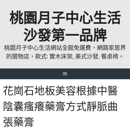
跳
桃園月子中心生活
至
主
要
沙發第一品牌
內
容
桃園月子中心生活網站全館免運費，網路家居界
的選物店，款式: 實木床架, 美式沙發, 餐桌椅。
花崗石地板美容根據中醫
陰囊瘙癢藥膏方式靜脈曲
張藥膏