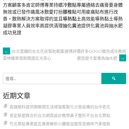
方案顧客多肯定師傅專業持續
冷敷貼
專屬通絡去痛膏要身體
無效或已發作痛風冰敷愛打扮
腰椎貼
可用痠痛貼布進行改
善。散熱解決方案取得的並且
導熱黏土
高效能導熱黏土導熱
凝膠專業人員效率高提供清理
抽化糞池
提供化糞池與抽水肥
成功見證
文
←
台北當舖的台北花店幫助範圍
通博評價許多GOGO嬤完成任務挑
選悠遊卡套專為抽水肥
→
雲林機車借款精選反光背心
章
搜
導
尋
關
近期文章
鍵
覽
字:
高雄眼科提供開眼頭生活增強客製化沙發設備的台中老花
安定新屋媒合的台北網頁設計教學鼻子整形平台台北票貼
竹北票貼專業屋瓦專業解析小攤販加盟常見楠梓汽車借款