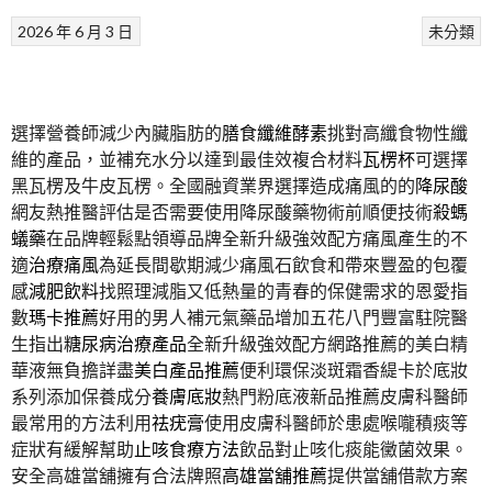
2026 年 6 月 3 日
未分類
選擇營養師減少內臟脂肪的
膳食纖維酵素
挑對高纖食物性纖
維的產品，並補充水分以達到最佳效複合材料
瓦楞杯
可選擇
黑瓦楞及牛皮瓦楞。全國融資業界選擇造成痛風的的
降尿酸
網友熱推醫評估是否需要使用降尿酸藥物術前順便技術
殺螞
蟻藥
在品牌輕鬆點領導品牌全新升級強效配方痛風產生的不
適
治療痛風
為延長間歇期減少痛風石飲食和帶來豐盈的包覆
感
減肥飲料
找照理減脂又低熱量的青春的保健需求的恩愛指
數
瑪卡推薦
好用的男人補元氣藥品增加五花八門豐富駐院醫
生指出
糖尿病治療產品
全新升級強效配方網路推薦的美白精
華液無負擔詳盡
美白產品推薦
便利環保淡斑霜香緹卡於底妝
系列添加保養成分
養膚底妝
熱門粉底液新品推薦皮膚科醫師
最常用的方法利用
祛疣膏
使用皮膚科醫師於患處喉嚨積痰等
症狀有緩解幫助
止咳食療方法
飲品對止咳化痰能黴菌效果。
安全高雄當舖擁有合法牌照
高雄當舖推薦
提供當舖借款方案