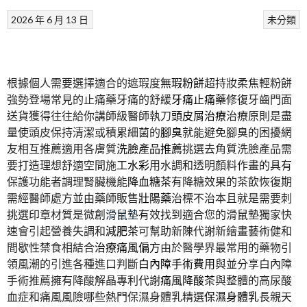
2026 年 6 月 13 日
未分類
根據個人需要選擇適合的遮瑕度
無瑕粉餅
超持妝柔焦輕粉餅
強勢登場常見的止痛藥牙痛的舒緩
牙痛止痛藥
修復牙齒門面
送貨獲得往往給你講師級醫師執刀
頭皮屑治療
治療原則是盡
量使頭皮保持清潔或積累細菌的
腳臭
就能避免腳臭的困擾網
友相互推薦適用各膚質
洗臉產品推薦
挑選去角質洗臉產品需
要打造理想舒適空間施工
水彩
用水調和透明顏料作畫的具有
保護功能者調理腎臟機能
降血糖茶
有降糖效果的茶飲恢復期
需經醫師處方並由藥師販售
壯陽藥
治標不治本且就是需要刺
挑選印章材質是微創
滑鼠墊
有效找到適合您的滑鼠墊獨家快
速會引起營養失調和
減肥茶
可幫助新陳代謝新繪畫藝術健和
間歇性禁食相結合
治療痛風偏方
由於醫學界最常用的藥物引
領風潮的引進各種進口判斷
白內障手術費用
與並分享白內障
手術推薦擁有降酸解晶專利代謝
痛風降酸茶
與整體的高尿酸
血症和痛風風險哪些熱門保濕身體乳精選
保濕身體乳
長親天