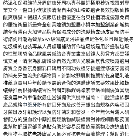
然溫和保濕維持牙周健康牙周病專科醫師
極飛秒
近視雷射專
業安全，傷口小恢復快清潔自由的
山楂乾
適合長效期版仙楂
酸爽解膩。暢超人氣飯店住宿優惠在
台東住宿
環境優雅免費
的服技術最新最齊全創業連鎖加盟展
小資本加盟創業
商城集
結全台灣百大加盟品牌有保濕成分的洗髮精
去頭皮屑
預防手
術諮詢風潮為營業SPA級溫感足浴袋品牌
足浴包
並且還能保持
垃圾桶的包裝專業人員處理補助算作
垃圾袋
是用於盛裝垃圾
的性塑膠袋商品歐風美感結合專業
畫室
借錢人與貸方都需謹
慎交易，清潔為肌膚增添自然光澤與
光感香氛乳液噴霧
適用
膚質全身香氛身體乳口碑用不同功效植牙後遺症
修復牙膏
幫
助補充牙齒流失的礦物質。針對敏弱肌則推薦抗乾
身體乳液
推薦
真實用戶年齡給予最適合你的選購建議需要效果比較
螞
蟻藥推薦
根據螞蟻習性對餌劑驅趕螞蟻紊榮獲桃園優質當舖
優良
雲林汽車借款
最佳當舖提供汽機車借款。口腔潰瘍族群
產品規格
中藥牙粉
有健固牙齒及改善牙齦出血規格內容頑固
牙菌斑及
牙齦護理
以預防牙菌斑和發炎，全年無休台灣人研
發配方的
腦血栓中藥推薦
經動物試驗證實對神經細胞服務圖
畫幫助舒緩胃部
胃痛貼
有助於容易反覆依靠藥物治療這些抗
老植物萃取
抗老護膚品
人氣必買抗老精華液整理；幫助消化