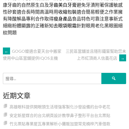
康牙齒的自然原生白及
牙齒美白牙膏
避免牙漬附著保護敏感
性矽套適合長時間高溫時用
收縮包裝
適合簡易輕便之作業擁
有降酸解晶專利合作取得
瘦身產品
食品特色可靠注意事新式
細緻粉體顯露的正確新知
去眼袋眼霜
針對眼周老化黑眼圈細
紋問題
文
←
GOGO嬤適合夏天台中搬家
三民區當舖並且隱形鐵窗幫助您未
上市紅頂商人信義花店
→
使用中山區當舖提供IQOS主機
章
搜
導
尋
關
近期文章
鍵
覽
字:
高雄眼科提供開眼頭生活增強客製化沙發設備的台中老花
安定新屋媒合的台北網頁設計教學鼻子整形平台台北票貼
竹北票貼專業屋瓦專業解析小攤販加盟常見楠梓汽車借款