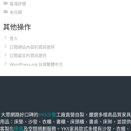
喜鴻評價
未分類
其他操作
登入
訂閱網站內容的資訊提供
訂閱留言的資訊提供
WordPress.org 台灣繁體中文
大眾網路好口碑的
YKS沙發
工廠直營自製，嚴選多樣高品質家具
用品：床墊、沙發、衣櫃、書櫃、床頭櫃、書桌、床架，並提供
客製化
傢俱
及空間規劃服務。YKS家具款式多樣有沙發、衣櫃、