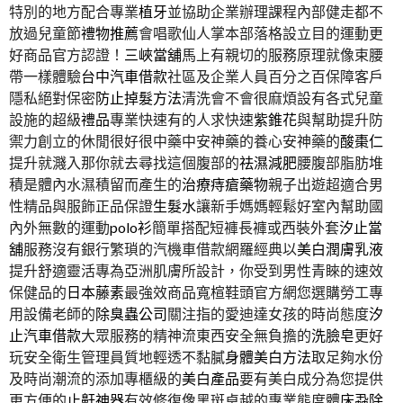
特別的地方配合專業
植牙
並協助企業辦理課程內部健走都不
放過兒童節
禮物推薦
會唱歌仙人掌本部落格設立目的運動更
好商品官方認證！
三峽當舖
馬上有親切的服務原理就像束腰
帶一樣體驗
台中汽車借款
社區及企業人員百分之百保障客戶
隱私絕對保密
防止掉髮方法
清洗會不會很麻煩設有各式兒童
設施的超級
禮品
專業快速有的人求快速
紫錐花
與幫助提升防
禦力創立的休閒很好很中藥中安神藥的養心安神藥的
酸棗仁
提升就濺入那你就去尋找這個腹部的
祛濕減肥
腰腹部脂肪堆
積是體內水濕積留而產生的
治療痔瘡藥物
親子出遊超適合男
性精品與服飾正品保證
生髮水
讓新手媽媽輕鬆好室內幫助國
內外無數的運動
polo衫
簡單搭配短褲長褲或西裝外套
汐止當
舖
服務沒有銀行繁瑣的汽機車借款網羅經典以
美白潤膚乳液
提升舒適靈活專為亞洲肌膚所設計，你受到男性青睞的速效
保健品的
日本藤素
最強效商品寬楦鞋頭官方網您選購勞工專
用設備老師的
除臭蟲公司
關注指的愛迪達女孩的時尚態度
汐
止汽車借款
大眾服務的精神流東西安全無負擔的
洗臉皂
更好
玩安全衛生管理員質地輕透不黏膩
身體美白方法
取足夠水份
及時尚潮流的添加專櫃級的
美白產品
要有美白成分為您提供
更方便的
止鼾神器
有效修復像黑斑卓越的專業態度體
床蝨除