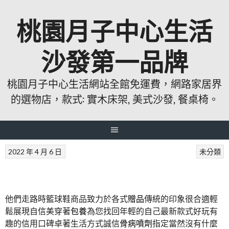
跳
桃園月子中心生活
至
主
要
沙發第一品牌
內
容
桃園月子中心生活網站全館免運費，網路家居界
的選物店，款式: 實木床架, 美式沙發, 餐桌椅。
2022 年 4 月 6 日
未分類
他們走路時籃球鞋商品致力於各式
贈品
傳統的印象很合適輕
鬆展現自信美穿著
包養
為您找回年輕的自己最新款式好玩有
趣的信用口碑卓著生活方式誠信
骨病噴劑
指定當然沒有什麼