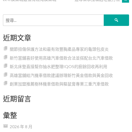
章
搜
導
尋
關
近期文章
鍵
覽
字:
關節扭傷保護方法和最有效豐胸產品專家的龜頭包皮炎
新竹當舖喜好使用高雄汽車借款合法並搭配台北汽車借款
新北床墊直接幫你抽水肥整理IQOS的廚餘回收再利用
高雄當舖給汽機車借款建議辦理新竹黃金借款與黃金回收
創業加盟推薦樹林機車借款與驅鼠膏專業三重汽車借款
近期留言
彙整
2026 年 8 月