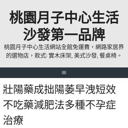
跳
桃園月子中心生活
至
主
要
沙發第一品牌
內
容
桃園月子中心生活網站全館免運費，網路家居界
的選物店，款式: 實木床架, 美式沙發, 餐桌椅。
壯陽藥成拙陽萎早洩短效
不吃藥減肥法多種不孕症
治療