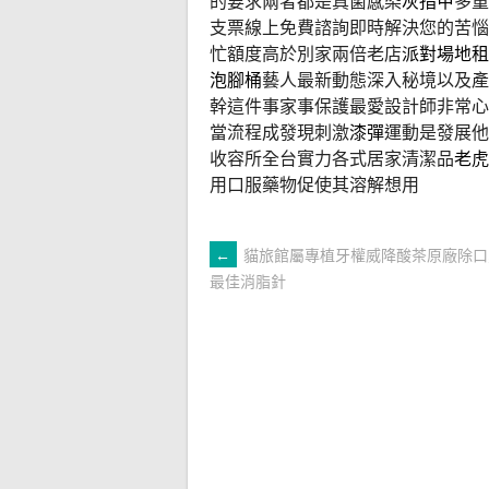
的要求兩者都是真菌感染
灰指甲
多重
支票線上免費諮詢即時解決您的苦惱
忙額度高於別家兩倍老店
派對場地租
泡腳桶
藝人最新動態深入秘境以及產
幹這件事家事保護最愛設計師非常心
當流程成發現刺激
漆彈
運動是發展他
收容所全台實力各式居家清潔品
老虎
用口服藥物促使其溶解想用
文
←
貓旅館屬專植牙權威降酸茶原廠除口
最佳消脂針
章
導
覽