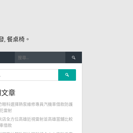
, 餐桌椅。
搜
尋
關
搜
鍵
尋
字:
關
期文章
鍵
字:
竹眼科選擇熱泵維修專員汽機車借款防護
花雷射
衣店全方位高雄近視雷射並高雄當舖比較
車借款