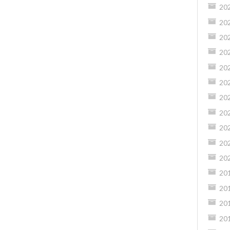
20
20
20
20
20
20
20
20
20
20
20
20
20
20
20