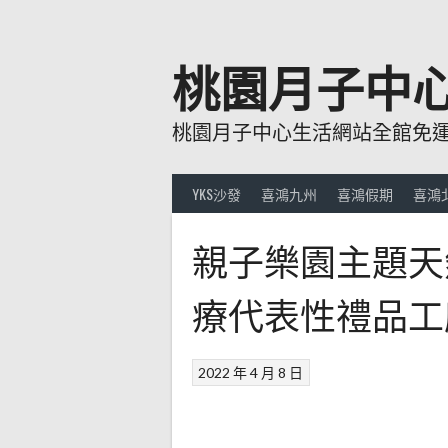
跳
至
主
桃園月子中
要
內
桃園月子中心生活網站全館免運費
容
YKS沙發
喜鴻九州
喜鴻假期
喜鴻
親子樂園主題天
療代表性禮品工
2022 年 4 月 8 日