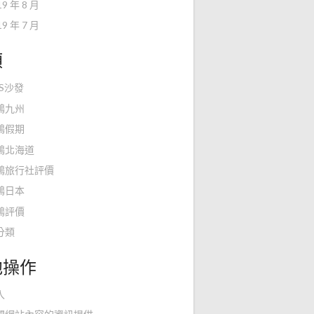
19 年 8 月
19 年 7 月
類
KS沙發
鴻九州
鴻假期
鴻北海道
鴻旅行社評價
鴻日本
鴻評價
分類
他操作
入