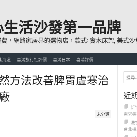
心生活沙發第一品牌
，網路家居界的選物店，款式: 實木床架, 美式沙發
北海道
喜鴻旅行社評價
喜鴻日本
喜鴻評價
然方法改善脾胃虛寒治
廠
近
新
需求老
未分類
洗
台北機