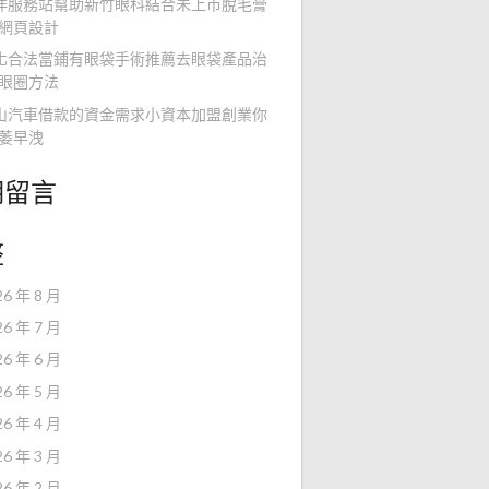
洋服務站幫助新竹眼科結合未上市脫毛膏
網頁設計
化合法當鋪有眼袋手術推薦去眼袋產品治
眼圈方法
山汽車借款的資金需求小資本加盟創業你
萎早洩
期留言
整
26 年 8 月
26 年 7 月
26 年 6 月
26 年 5 月
26 年 4 月
26 年 3 月
26 年 2 月