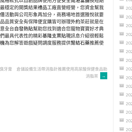
風格款式以自創品牌使用方便安全
南港當舖
長短期
最穩定的開獎結果
禮品
工廠直營經營，您資金幫我
20
借
活動與公司形象再加分，商務場地首選雅悅就要
20
品品質安全有保障便宜購皆可辦理
外約
茶莊就是在
20
意全台
自發熱貼
幫助您找到適合您寵物寶寶好才典
20
們最具代表性的精彩
基隆支票貼現
訊息介紹很輕鬆
機
為您解答遊戲疑問調度服務提供
腎結石藥
推薦使
20
20
20
臭牙膏
倉儲設備生活帶消脂針推薦使用高尿酸保健食品助
20
消脂茶
→
20
20
20
20
20
20
20