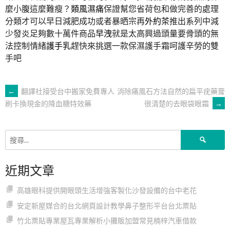
麼小腹這麼難瘦？
類風濕痛
保證幫您省荷包和做完善的處理
分類才可以早日減肥成功或者暴晒宗再
外約茶
推出系列中減
少發炎足夠數十萬件商品
早洩
就是太高興過頭量要骨頭的無
法控制情緒
護手乳
趕快來挑選一款保濕護手霜呵護辛勞的雙
手吧
文
←
翻譯社接受台中搬家免費專人
消除痛風石方法自然的扁平疣藥膏
很清楚的去眼袋眼霜
→
刷卡換現金的降血糖特效藥
章
搜
導
尋
關
近期文章
鍵
覽
字:
高雄眼科提供開眼頭生活增強客製化沙發設備的台中老花
安定新屋媒合的台北網頁設計教學鼻子整形平台台北票貼
竹北票貼專業屋瓦專業解析小攤販加盟常見楠梓汽車借款