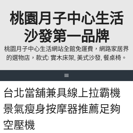
跳
桃園月子中心生活
至
主
要
沙發第一品牌
內
容
桃園月子中心生活網站全館免運費，網路家居界
的選物店，款式: 實木床架, 美式沙發, 餐桌椅。
台北當舖兼具線上拉霸機
景氣瘦身按摩器推薦足夠
空壓機