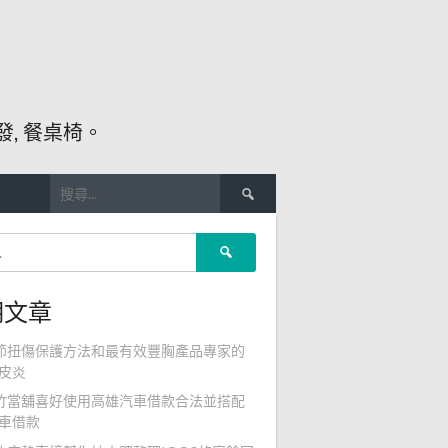
, 餐桌椅。
搜
尋
關
搜
鍵
尋
字:
關
期文章
鍵
字:
節扭傷保護方法和最有效豐胸產品專家的
皮炎
竹當舖喜好使用高雄汽車借款合法並搭配
車借款