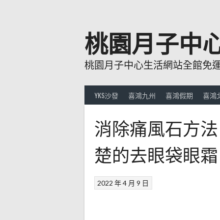
跳
至
主
桃園月子中
要
內
桃園月子中心生活網站全館免運費
容
YKS沙發
喜鴻九州
喜鴻假期
喜鴻
消除痛風石方法
楚的去眼袋眼霜
2022 年 4 月 9 日