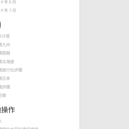
19 年 8 月
19 年 7 月
類
KS沙發
鴻九州
鴻假期
鴻北海道
鴻旅行社評價
鴻日本
鴻評價
分類
他操作
入