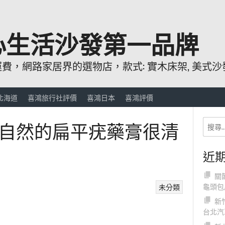
心生活沙發第一品牌
，網路家居界的選物店，款式: 實木床架, 美式沙發
北海道
喜鴻旅行社評價
喜鴻日本
喜鴻評價
自然的扁平疣藥膏很清
近
關
龜頭包
未分類
新
台北汽