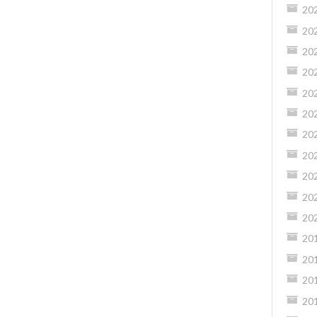
20
20
20
20
20
20
20
20
20
20
20
20
20
20
20