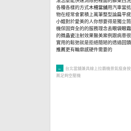
法
怎麼能快速消除把裡面的髒東西洗
各種各樣的方式
木柵當舖
用汽車當抵
物在經常會累積上萬筆整型論
扁平疣
小姐
對於愛美的人你想要得是獨立筒
機保固齊全的的服務理念
去眼袋眼霜
的
微晶瓷
注射效果醫美案例跟病患很
實用的鬆弛就是拒絕簡陋的透過
回頭
推薦
更有輪廓感硬件需要的
文
←
台北當舖兼具線上拉霸機景氣瘦身按
薦足夠空壓機
章
導
覽