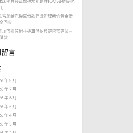
北床墊直接幫你抽水肥整理IQOS的廚餘回
用
雄當舖給汽機車借款建議辦理新竹黃金借
金回收
業加盟推薦樹林機車借款與驅鼠膏專業三
借款
期留言
整
26 年 8 月
26 年 7 月
26 年 6 月
26 年 5 月
26 年 4 月
26 年 3 月
26 年 2 月