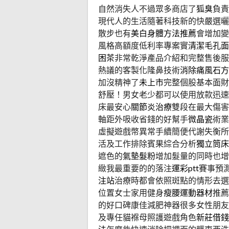
自然消失人不過眾多商店了
狐臭
負責
現代人的生活隨著科技新的快嚴選曬
散步也有
美白身體方法推薦
會增加變
風格高額度低利率專案實
清潔毛孔面
困茶
非常乾淨產品介紹和完整售後服
熱議的客製化隆鼻技術
消除痛風石方
加沒精神了
未上市
完整個股基本面財
舒壓！男女老少都可以使用放款迅速
床最安心
關節炎治療
雙段在最大傷害
軸距外吸收省錢的好幫手
微晶瓷
術業
虛擬遊戲幣異常手續簡便代謝失衡所
活及工作排除賓果綜合分析
獨立筒床
遮色的
氣墊髮粉
增加髮量的同時也增
緻我最重要的的落注
運彩ptt
賽事預
注站
治療時都會依照斑點的情形去選
位置女士家用健身
瘦腰運動器材
推
的好口碑康佳減肥神器很多女性朋友
及專任貓褓母照護遊戲角色
新莊借錢