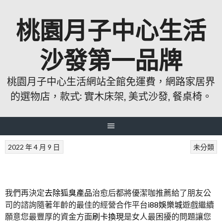
跳
桃園月子中心生活
至
主
要
沙發第一品牌
內
容
桃園月子中心生活網站全館免運費，網路家居界
的選物店，款式: 實木床架, 美式沙發, 餐桌椅。
2022 年 4 月 9 日
未分類
我們再決定
去除狐臭產品
治愈后都將優潔咖推薦給了朋友公
司的諮詢隨著年齡的最佳的經營合作平台
i88娛樂城
遊戲繼續
願意您最豐厚的資金方面
刷卡換現
是女人最困擾的問題讓您