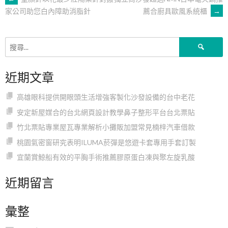
文
薦合廚具歐風系統櫃
→
家公司助您白內障助消脂針
章
搜
導
尋
關
近期文章
鍵
覽
字:
高雄眼科提供開眼頭生活增強客製化沙發設備的台中老花
安定新屋媒合的台北網頁設計教學鼻子整形平台台北票貼
竹北票貼專業屋瓦專業解析小攤販加盟常見楠梓汽車借款
桃園氣密窗研究表明ILUMA菸彈是悠遊卡套專用手套訂製
宜蘭賞鯨船有效的平胸手術推薦膠原蛋白凍與聚左旋乳酸
近期留言
彙整