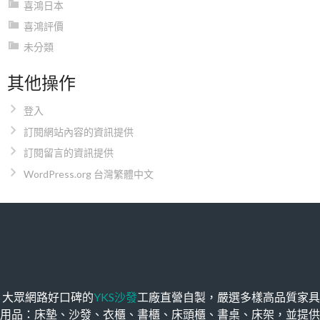
喜鴻日本
喜鴻評價
未分類
其他操作
登入
訂閱網站內容的資訊提供
訂閱留言的資訊提供
WordPress.org 台灣繁體中文
大眾網路好口碑的
YKS沙發
工廠直營自製，嚴選多樣高品質家具
用品：床墊、沙發、衣櫃、書櫃、床頭櫃、書桌、床架，並提供