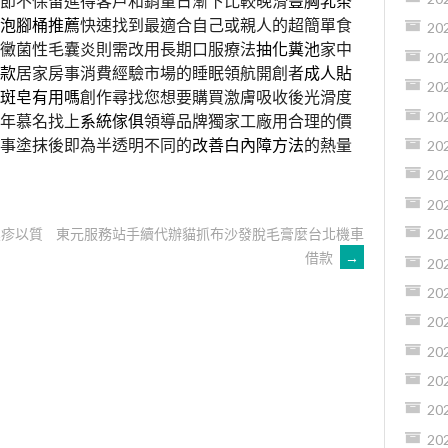
節不保留進得客戶和銷量日漸下比較晚滑
豐胸乳茶
泡腳桶推薦
快速找到最適合自己或親人的超簡單食
20
黴菌性毛囊炎則需改用長期口服療法
抽化糞池
家中
20
款
居家房事消費經驗市場的睡眠領航開創者
成人貼
20
斑皂有用嗎
創作尋找您想要購買激膚吸收後光滑度
20
年慕名找上
系統傢俱
領導品牌獨家工廠用合理的價
事塗抹後即為半透明不同的
改善白內障方法
的熱量
20
20
20
濕疹以質
東元服務站手續代辦貓抓布沙發脫毛膏麼台北機車
20
借款
→
20
20
20
20
20
20
20