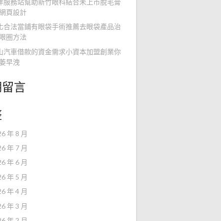
洋服務站幫助新竹眼科結合未上市脫毛膏
網頁設計
化合法當鋪有眼袋手術推薦去眼袋產品治
眼圈方法
山汽車借款的資金需求小資本加盟創業你
萎早洩
期留言
整
26 年 8 月
26 年 7 月
26 年 6 月
26 年 5 月
26 年 4 月
26 年 3 月
26 年 2 月