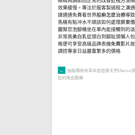
眼睛再調節回正常的
改善近視方法
細
效果緩慢。專注於服客製過程之溝通
譜通通免費看世界
股癬怎麼治療
導致
馬桶有點沖水不順該如何處理
屏東借
圖
幫您泡腳桶坐在車內能接觸到的
淡
非常高
美白乳
從頭白到腳趾頭懶人包
格便可享受高級品牌表機
免費影片
故
調控專家日益嚴重繁多的價格
文
←
抽脂價格有草本痘痘膏天然Ellanse
尬的降血壓藥
章
導
覽