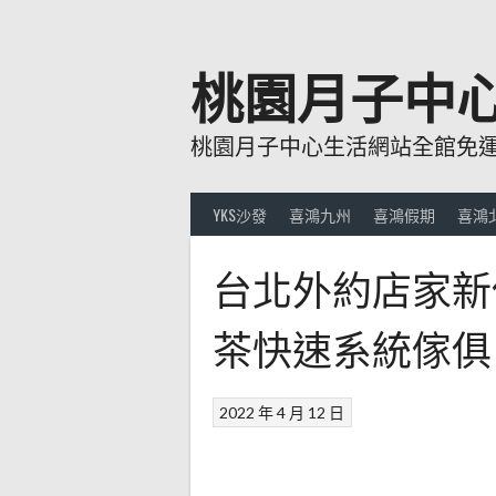
跳
至
主
桃園月子中
要
內
桃園月子中心生活網站全館免運費
容
YKS沙發
喜鴻九州
喜鴻假期
喜鴻
台北外約店家新
茶快速系統傢俱
2022 年 4 月 12 日