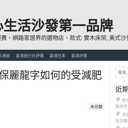
心生活沙發第一品牌
，網路家居界的選物店，款式: 實木床架, 美式沙發
北海道
喜鴻旅行社評價
喜鴻日本
喜鴻評價
保麗龍字如何的受減肥
近
新
需求老
未分類
洗
台北機