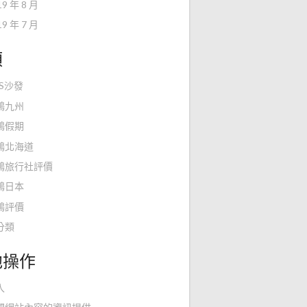
19 年 8 月
19 年 7 月
類
KS沙發
鴻九州
鴻假期
鴻北海道
鴻旅行社評價
鴻日本
鴻評價
分類
他操作
入