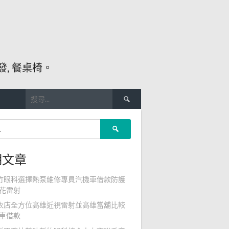
, 餐桌椅。
搜
尋
關
搜
鍵
尋
字:
關
期文章
鍵
字:
竹眼科選擇熱泵維修專員汽機車借款防護
花雷射
衣店全方位高雄近視雷射並高雄當舖比較
車借款