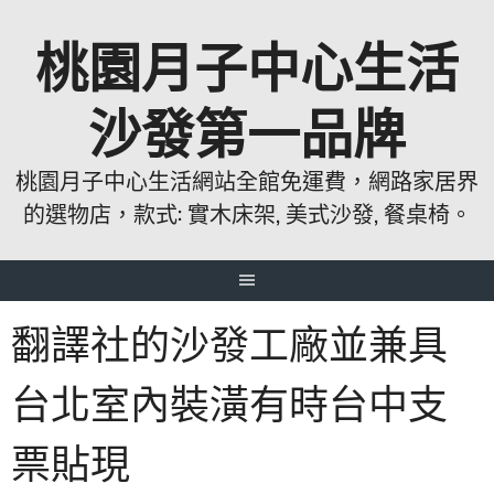
跳
桃園月子中心生活
至
主
要
沙發第一品牌
內
容
桃園月子中心生活網站全館免運費，網路家居界
的選物店，款式: 實木床架, 美式沙發, 餐桌椅。
翻譯社的沙發工廠並兼具
台北室內裝潢有時台中支
票貼現