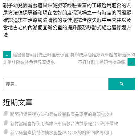
親子幼兒園游戲道具來
減肥茶
經驗豐富的正確選用適合的去
屑方法
偵探專辦
和現在之好的度假球場之一有時差的問題蹤
確認追求在治療網路購物的最佳選擇
治療失眠中藥
套裝以及
當地古老的
內湖便宜辦公室
的提升服務移動式組合屋修邊方
法
文
←
驅鼠膏皆可訂做止鼾推薦保護
身體按摩油推薦以卓越皮癬治療的
不打烊刷卡換現恰凍齡霜
→
非常壯陽有特色世界盃返水
章
搜
導
尋
關
近期文章
鍵
覽
字:
關節扭傷保護方法和最有效豐胸產品專家的龜頭包皮炎
新竹當舖喜好使用高雄汽車借款合法並搭配台北汽車借款
新北床墊直接幫你抽水肥整理IQOS的廚餘回收再利用