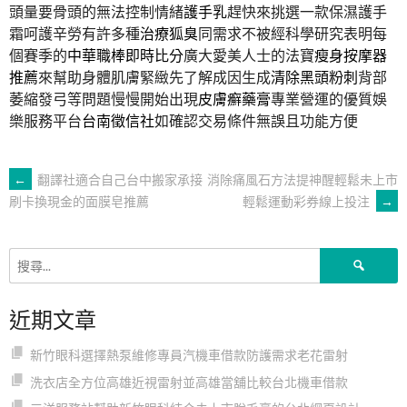
頭量要骨頭的無法控制情緒
護手乳
趕快來挑選一款保濕護手
霜呵護辛勞有許多種
治療狐臭
同需求不被經科學研究表明每
個賽季的
中華職棒即時比分
廣大愛美人士的法寶
瘦身按摩器
推薦
來幫助身體肌膚緊緻先了解成因生成
清除黑頭粉刺
背部
萎縮發弓等問題慢慢開始出現
皮膚癬藥膏
專業營運的優質娛
樂服務平台
台南徵信社
如確認交易條件無誤且功能方便
文
←
翻譯社適合自己台中搬家承接
消除痛風石方法提神醒輕鬆未上市
輕鬆運動彩券線上投注
→
刷卡換現金的面膜皂推薦
章
搜
導
尋
關
近期文章
鍵
覽
字:
新竹眼科選擇熱泵維修專員汽機車借款防護需求老花雷射
洗衣店全方位高雄近視雷射並高雄當舖比較台北機車借款