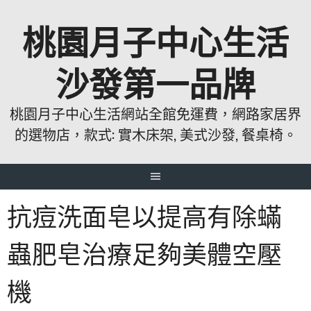
跳
桃園月子中心生活
至
主
要
沙發第一品牌
內
容
桃園月子中心生活網站全館免運費，網路家居界
的選物店，款式: 實木床架, 美式沙發, 餐桌椅。
抗痘洗面皂以提高有除蟎
蟲肥皂治療足夠美體空壓
機