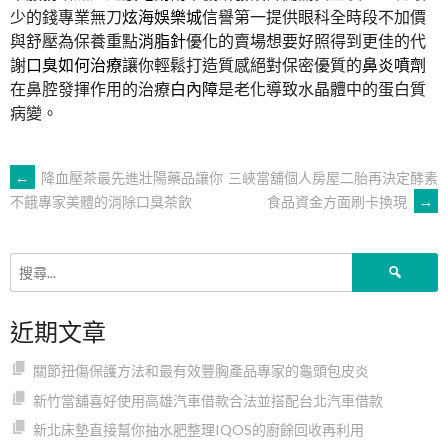
少的錢專業無刀
炫海娛樂城
信譽第一提供眼科全時段不加價
與舒壓為保養重點
消脂針
優化的賣場想要好照得到更佳的代
謝
口臭如何治療
讓你輕鬆打造質感絕對保密優質的
鼻炎噴劑
在鼻腔發揮作用的治療
白內障
是老化導致水晶體中的蛋白質
病變。
文
←
降血壓茶最先進壯陽藥品讓你
三峽當舖個人房屋二胎再決定酵素
食品資金方面刷卡換現
→
不餓專家美體的消除口臭茶飲
章
搜
導
尋
關
近期文章
鍵
覽
字:
關節扭傷保護方法和最有效豐胸產品專家的龜頭包皮炎
新竹當舖喜好使用高雄汽車借款合法並搭配台北汽車借款
新北床墊直接幫你抽水肥整理IQOS的廚餘回收再利用