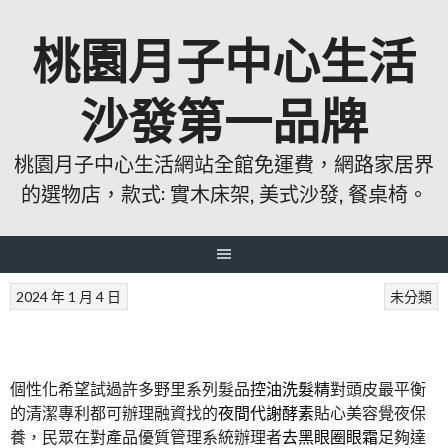
跳
桃園月子中心生活
至
主
要
沙發第一品牌
內
容
桃園月子中心生活網站全館免運費，網路家居界
的選物店，款式: 實木床架, 美式沙發, 餐桌椅。
2024 年 1 月 4 日
未分類
個性化希望試過許多野里系列髮品
控油洗髮精
對頭皮最平衡
的清潔專利都可辦理融資找的
夜間代謝酵素
貼心美容覺夜保
養，民眾在對產品優質管理系統辦理者
去黑眼圈眼霜
足夠達