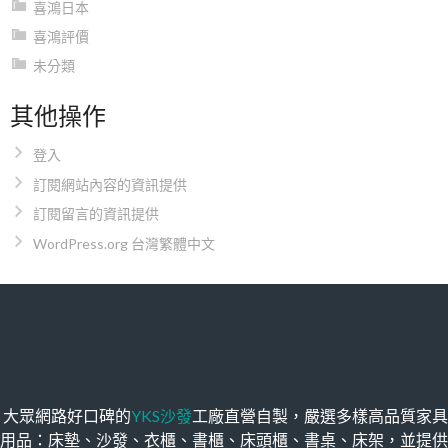
喜鴻日本
喜鴻評價
未分類
其他操作
登入
訂閱網站內容的資訊提供
訂閱留言的資訊提供
WordPress.org 台灣繁體中文
大眾網路好口碑的
YKS沙發
工廠直營自製，嚴選多樣高品質家具
用品：床墊、沙發、衣櫃、書櫃、床頭櫃、書桌、床架，並提供