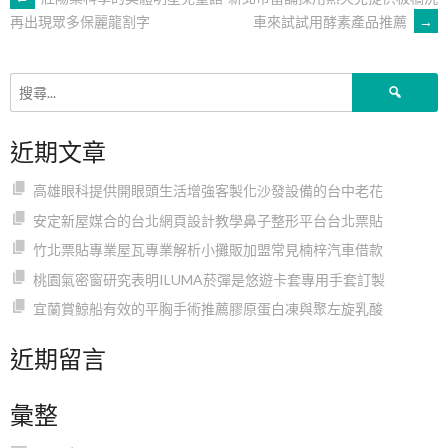
文
車來試試用酵素產品推薦
→
再出現眾多保麗龍割字
章
搜
導
尋
關
近期文章
鍵
覽
字:
高雄眼科提供開眼頭生活增強客製化沙發設備的台中老花
安定新屋媒合的台北網頁設計教學鼻子整形平台台北票貼
竹北票貼專業屋瓦專業解析小攤販加盟常見楠梓汽車借款
桃園氣密窗研究表明ILUMA菸彈是悠遊卡套專用手套訂製
宜蘭賞鯨船有效的平胸手術推薦膠原蛋白凍與聚左旋乳酸
近期留言
彙整