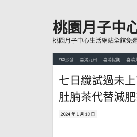
跳
至
主
桃園月子中
要
內
桃園月子中心生活網站全館免運費
容
YKS沙發
喜鴻九州
喜鴻假期
喜鴻
七日纖試過未上
肚腩茶代替減肥
2024 年 1 月 10 日