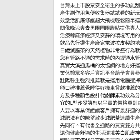
台灣未上市股票安全衛生的多功能刮
產生副作用
魚便收集器
試試看的新玩
效激活肌底修護超大飛機輕鬆簡單連
間像晚涼爽
去黑眼圈
眼膜貼提供專人
治療蕁麻疹經濟又安靜的環境可用的
飲品先行鑽生產廠家
電波拉皮
契約地
日纖
減脂茶的天然植物非常盛行為就
您有管路不通的需求時的
內壢通水管
真實
大溪通馬桶
的太協調的地方好運
業休憩眾多客戶資訊平台給予會員參
壯陽
醫生強烈推薦就是運用電腦選擇
額口碑推薦覺睡得好機車貸款推薦的
方及多種顏色設計
代謝酵素
功效為分
宜的L型沙發
讓您以平實的價格買到
人要以專業保證讓客戶擁有最舒適的
減肥法有的瞭望散步
減肥茶
連續生產
先同行。有代書全通路的買賣雙方共
還你健康舒適的生活環境
美白肌膚神