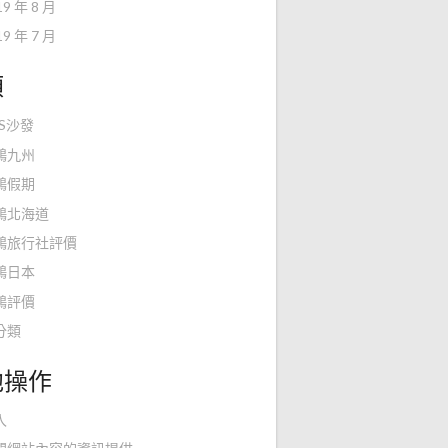
19 年 8 月
19 年 7 月
類
KS沙發
鴻九州
鴻假期
鴻北海道
鴻旅行社評價
鴻日本
鴻評價
分類
他操作
入