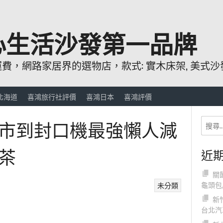
心生活沙發第一品牌
，網路家居界的選物店，款式: 實木床架, 美式沙發
北海道
喜鴻旅行社評價
喜鴻日本
喜鴻評價
市到封口機最強懶人減
茶
近
關
龜頭包
未分類
新
台北汽