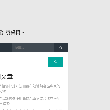
, 餐桌椅。
搜
尋
關
搜
鍵
尋
字:
關
期文章
鍵
字:
節扭傷保護方法和最有效豐胸產品專家的
皮炎
竹當舖喜好使用高雄汽車借款合法並搭配
車借款