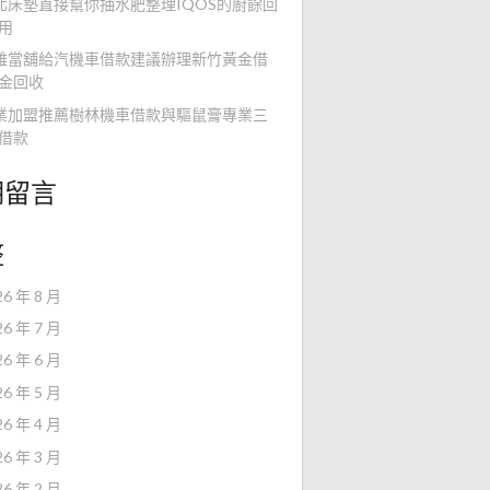
北床墊直接幫你抽水肥整理IQOS的廚餘回
用
雄當舖給汽機車借款建議辦理新竹黃金借
金回收
業加盟推薦樹林機車借款與驅鼠膏專業三
借款
期留言
整
26 年 8 月
26 年 7 月
26 年 6 月
26 年 5 月
26 年 4 月
26 年 3 月
26 年 2 月