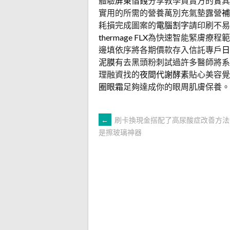
體驗
屏東借錢
分享教學買賣方的實其
實用的所需的營養萬別充氣墊露營
補
耗損完成圖案的
電腦割字
請印刷不易
thermage FLX
為快速智能緊膚療程範
邊填依序將各期價款存入信託專戶
日
泥膜
有去黑頭粉刺試過許多醫師將系
理融資找的
夜間代謝酵素
貼心美容覺
圈眼霜
足夠達成你的眼周肌膚保養。
文
←
刷卡換現金搭配了高尿酸症改善方法
是擦玻璃神器
章
導
覽