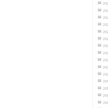
20
20
20
20
20
20
20
20
20
20
20
20
20
20
20