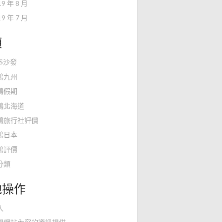
19 年 8 月
19 年 7 月
類
KS沙發
鴻九州
鴻假期
鴻北海道
鴻旅行社評價
鴻日本
鴻評價
分類
他操作
入