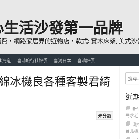
心生活沙發第一品牌
，網路家居界的選物店，款式: 實木床架, 美式沙發
北海道
喜鴻旅行社評價
喜鴻日本
喜鴻評價
綿冰機良各種客製君綺
近
新
需求老
未分類
洗
台北機