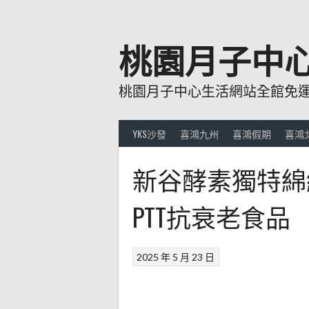
跳
至
主
桃園月子中
要
內
桃園月子中心生活網站全館免運費
容
YKS沙發
喜鴻九州
喜鴻假期
喜鴻
新谷酵素獨特綿
PTT抗衰老食品
2025 年 5 月 23 日