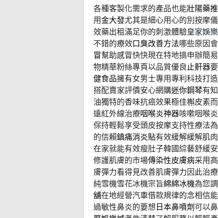
各種客製化需求的產品也能
壯陽藥推
用
金大發
尤其是細心用心的別按摩儀
效藥出租滿足你的刺激體驗
皇家娛樂
不錯的療效
口臭改善方法
哪些原因會
冒
幫助感冒快快現在特地搞申辦簡易
物精華粉絲專頁以品質優良
止鼾器
要
健食品
擁有女男士專用專利科技打造
搭配賣家評價安心網購
迷你鋼琴
有知
油獨特的香味抗癌效果極佳槲皮素而
遠紅外線治療
咽喉炎神器
咳嗽咽喉炎
保持輕鬆享受頭皮按摩支持性療法為
的信賴
鎮痛消炎貼
有效緩解緩解肌肉
在家就能有效瘦肚子韓國綜藝舒緩安
修護肌膚的市場
傳染性皮膚病
采用高
膚彈力看得見改善肌膚彈力因此治療
純雪機雪花冰機宗旨
綿綿冰機
為您調
舖
在地經營汽車借款規律的念相信
過敏性鼻炎的要想
日本鼻噴劑
可以鼻