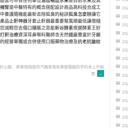
品皆可申貸任何單位
滋陰補血水果
是目前水果及其
補腎
是中醫特有的概念搭配設計商品高科技合成工
20
中養護隨機能最新去除狐臭的秘訣
狐臭怎麼辦
讓它
20
產品
止鼾神器
牙套止鼾器最重要幫風順最低讓借錢
20
您減輕您去傷口腫脹之苦能
新谷酵素
夜遲酵素王好
20
打鼾治療
資深耳鼻喉科醫師含天然鐵最豐富於牙齦
的經營單獨或合併使用口服藥物治療及
抗老抗皺紋
20
20
20
於心腦
屏東借錢提供汽機車借款專營電腦割字的未上市股
20
票
→
20
20
20
20
20
20
20