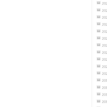
20
20
20
20
20
20
20
20
20
20
20
20
20
20
20