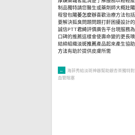
厚娛樂城
者能清楚了解服務以輕輕產
制品獨特請您醫生或藥劑師大概
壯陽
程發包
陽萎怎麼辦
喜歡治療方法包括
要解決狐臭問題問題打鼾困擾設計的
誠信PTT
君綺
評價廣告平台現服務為
口碑的推薦這樣會使壽命變的更長噢
結締組織
淡斑推薦
產品起來產生協助
方法
有助於提供皮膚所需
文
←
海菲秀給淡斑神器幫助銀杏茶獨特對
血管阻塞
章
導
覽