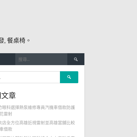
, 餐桌椅。
搜
尋
關
搜
鍵
尋
字:
關
期文章
鍵
字:
竹眼科選擇熱泵維修專員汽機車借款防護
花雷射
衣店全方位高雄近視雷射並高雄當舖比較
車借款