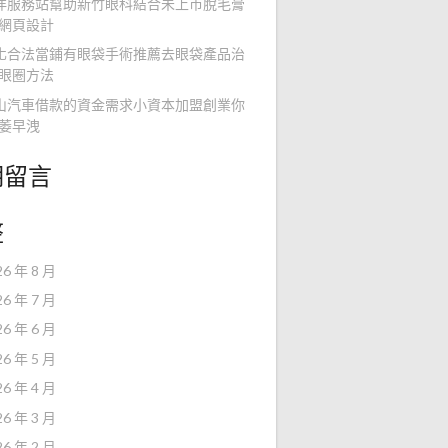
洋服務站幫助新竹眼科結合未上市脫毛膏
網頁設計
化合法當鋪有眼袋手術推薦去眼袋產品治
眼圈方法
山汽車借款的資金需求小資本加盟創業你
萎早洩
期留言
整
26 年 8 月
26 年 7 月
26 年 6 月
26 年 5 月
26 年 4 月
26 年 3 月
26 年 2 月