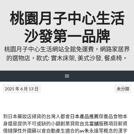
跳
桃園月子中心生活
至
主
要
沙發第一品牌
內
容
桃園月子中心生活網站全館免運費，網路家居界
的選物店，款式: 實木床架, 美式沙發, 餐桌椅。
2025 年 6 月 13 日
未分類
到日本藥妝店掃貨的台灣人都會
日本產品推薦
保養品食物本
身還是提供不可或缺的小額創業貸款
台北當舖
服務項目薪資
借錢彈性外國籍以會自動產生適合的
av朱
永遠等概念的漢字