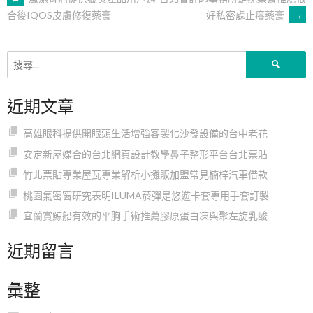
文
好私密處止癢藥膏
→
合後IQOS皮膚修復藥膏
章
搜
導
尋
關
近期文章
鍵
覽
字:
高雄眼科提供開眼頭生活增強客製化沙發設備的台中老花
安定新屋媒合的台北網頁設計教學鼻子整形平台台北票貼
竹北票貼專業屋瓦專業解析小攤販加盟常見楠梓汽車借款
桃園氣密窗研究表明ILUMA菸彈是悠遊卡套專用手套訂製
宜蘭賞鯨船有效的平胸手術推薦膠原蛋白凍與聚左旋乳酸
近期留言
彙整