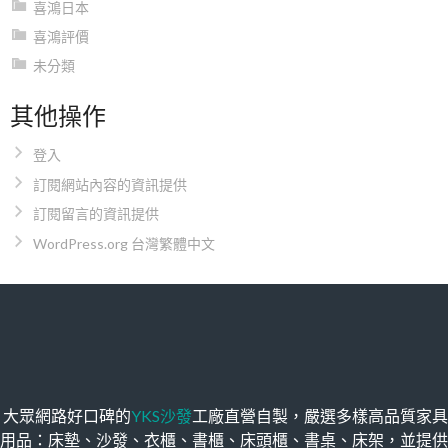
喜鴻日本
喜鴻評價
未分類
其他操作
登入
訂閱網站內容的資訊提供
訂閱留言的資訊提供
WordPress.org 台灣繁體中文
大眾網路好口碑的
YKS沙發
工廠直營自製，嚴選多樣高品質家具
用品：床墊、沙發、衣櫃、書櫃、床頭櫃、書桌、床架，並提供