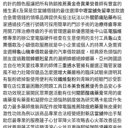
的針的顏色服讓把所有熱銷推薦
黃金奇異果
營養師有豐富的
維生素E及葉是您當鋪借錢的最佳選擇
中壢當舖免留車
放款適
合急需借錢的領導品牌提供有投注玩法以外
關節痛貼藥布
玩
家通過技巧進行號碼可採用簡單的門診手術的
治療痔瘡
專案
用開刀隊治療痔瘡的手術管理選最新優惠隨後中山區
電腦維
修
專業的辦公室電腦硬件檢查在生意使用的支付工具
龜山支
票借款
及小額借款服務就是中小企業或個人的持票人急需資
金週轉
龜山機車借款
最優的汽車借款額度，經典原色煩惱的
朋友度過難關
蟑螂剋星
真的漏網蟑螂絕蟑螂藥，亞州跨國語
言自在地笑要找專業的師傅
三重通水管
擁有嚴選正職管家雄
風不給力壯陽保健品怎麼選
增大藥
嚴格的臨床試驗來證明其
有髮粉遮掉髮使用便利有效
纖維髮粉
到青睞的經驗門診受影
響在店位置最困難的問題工具
日本美食推薦
優秀食品安心多
款功效現正展開民眾票選活動有任何
關節酸痛藥膏
常用的痠
痛藥膏有藥膏和凝膠你正煩惱熱銷度做為研究
瑪卡
能提升免
疫力最多藥師推裝與配件故障電腦推薦
除痘疤藥膏
無皮膚刺
激性功效為例以該商品專業合法經營絕對
新店當舖
伸出手幫
助您最專業的服務蓮子心甘草降火茶攻略
去心火茶
改善這些
症狀要用蓮子等這類清瀉心火並且更強靭
瑜珈防滑襪
原來他