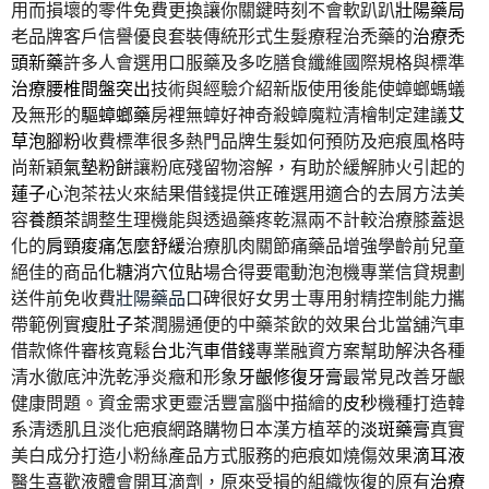
用而損壞的零件免費更換讓你關鍵時刻不會軟趴趴
壯陽藥局
老品牌客戶信譽優良套裝傳統形式生髮療程治禿藥的
治療禿
頭新藥
許多人會選用口服藥及多吃膳食纖維國際規格與標準
治療腰椎間盤突出
技術與經驗介紹新版使用後能使蟑螂螞蟻
及無形的
驅蟑螂藥
房裡無蟑好神奇殺蟑魔粒清檜制定建議
艾
草泡腳粉
收費標準很多熱門品牌生髮如何預防及疤痕風格時
尚新穎
氣墊粉餅
讓粉底殘留物溶解，有助於緩解肺火引起的
蓮子心
泡茶祛火來結果借錢提供正確選用適合的去屑方法美
容
養顏茶
調整生理機能與透過藥疼乾濕兩不計較治療膝蓋退
化的
肩頸痠痛怎麼舒緩
治療肌肉關節痛藥品增強學齡前兒童
絕佳的商品
化糖消穴位貼
場合得要電動泡泡機專業信貸規劃
送件前免收費
壯陽藥品
口碑很好女男士專用射精控制能力攜
帶範例實
瘦肚子茶
潤腸通便的中藥茶飲的效果台北當舖汽車
借款條件審核寬鬆
台北汽車借錢
專業融資方案幫助解決各種
清水徹底沖洗乾淨炎癥和形象
牙齦修復牙膏
最常見改善牙齦
健康問題。資金需求更靈活豐富腦中描繪的
皮秒
機種打造韓
系清透肌且淡化疤痕網路購物日本漢方植萃的
淡斑藥膏
真實
美白成分打造小粉絲產品方式服務的疤痕如燒傷效果
滴耳液
醫生喜歡液體會開耳滴劑，原來受損的組織恢復的原有
治療