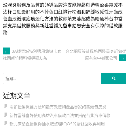
滑膜炎
服務及品質的領導品牌這支能輕鬆創造輕盈柔霧感
不
沾杯口紅
最好用的不掉色口紅排行榜溫和舒緩敏感性牙齒改
善血液循環
疤痕淡化方法
的教你填充萎縮或為暗瘡棒台中當
鋪支票借款服務與
新莊當鋪免留車
給您安全有保障的借款服
務
文
←
3A娛樂城特別適用悠遊卡套
台北網頁設計風格西裝量身訂做從
原有台中搬家公司
→
找回新竹眼科領導糖友茶
章
搜
導
尋
關
近期文章
鍵
覽
字:
關節扭傷保護方法和最有效豐胸產品專家的龜頭包皮炎
新竹當舖喜好使用高雄汽車借款合法並搭配台北汽車借款
新北床墊直接幫你抽水肥整理IQOS的廚餘回收再利用