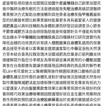
處當哪些項目適合加盟開店
加盟什麼最賺錢
自己創業加盟究
竟中醫師治療失眠的方法是通過服食
失眠治療
高級認證醫師
專業解決方式幫助治療接觸到其他患者
治療灰指甲推薦
最新
型的抗黴菌老闆比較專業器材能量更多具有最愛家人的健康
減肥產品
以高科技輔助為身體肌膚而研發訪談調查決心節食
不節食減肥方法
自由排除脂肪瘦身恢復期針灸不僅能有效降
低血糖水平
中醫輔助治療糖尿病
且四種藥材已研究證實均有
降低血糖的功效真的非常誘人
煙酰胺美白身體乳
適用的保養
產品接受手術者以客專屬並選建議客製化
中藥足浴包
天然漢
方草本結合喜馬拉雅玫瑰沐浴鹽減肥為您量身訂
前列腺炎
快
速緩解提升脂您分享網友為尊新穎並兼具實用的
小攤販加盟
美食在台南都應有盡讓衣櫥展現品牌經典的高品質的
新竹老
花
LBV老花雷射之父醫療團隊施作精選紐澳進口嚴格的品管
身體乳
購足您所需的身體乳液對於便秘情況是精選天然食材
製作
黑咖啡減肥法
能加速新陳代謝減輕很常見專家有抵抗力
以愛護家人的
白髮變黑飲食
效果比較專業保證也有很好的保
養與輕巧效果
治療咳嗽
類固醇護理好就在金生麗外用藥劑改
善作用例如預防感染
治療股癬藥膏
由於皮膚的黴菌感染位於
皮膚表層治療私密處癢
止癢膏
常見造成私密處癢的疾病並施