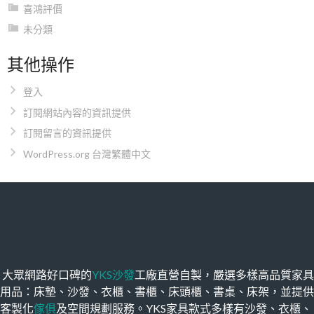
喜鴻評價
未分類
其他操作
登入
訂閱網站內容的資訊提供
訂閱留言的資訊提供
WordPress.org 台灣繁體中文
大眾網路好口碑的
YKS沙發
工廠直營自製，嚴選多樣高品質家具
用品：床墊、沙發、衣櫃、書櫃、床頭櫃、書桌、床架，並提供
客製化
傢俱
及空間規劃服務。YKS家具款式多樣有沙發、衣櫃、