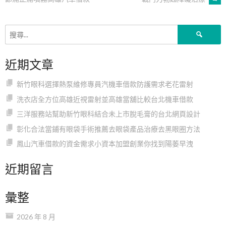
章
搜
導
尋
關
近期文章
鍵
覽
字:
新竹眼科選擇熱泵維修專員汽機車借款防護需求老花雷射
洗衣店全方位高雄近視雷射並高雄當舖比較台北機車借款
三洋服務站幫助新竹眼科結合未上市脫毛膏的台北網頁設計
彰化合法當鋪有眼袋手術推薦去眼袋產品治療去黑眼圈方法
鳳山汽車借款的資金需求小資本加盟創業你找到陽萎早洩
近期留言
彙整
2026 年 8 月