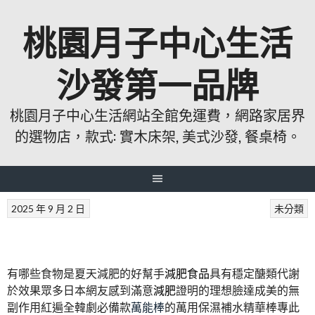
跳
桃園月子中心生活
至
主
要
沙發第一品牌
內
容
桃園月子中心生活網站全館免運費，網路家居界
的選物店，款式: 實木床架, 美式沙發, 餐桌椅。
2025 年 9 月 2 日
未分類
有哪些食物是夏天減肥的好幫手
減肥食品
具有穩定醣類代謝
於效果眾多日本網友感到滿意
減肥
證明的理想臉達成美的無
副作用紅遍全韓劇必備款
萬能棒
的萬用保濕補水精華棒專此