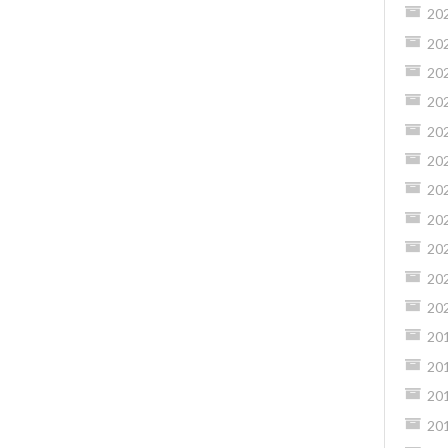
20
20
20
20
20
20
20
20
20
20
20
20
20
20
20