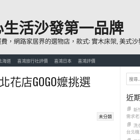
心生活沙發第一品牌
，網路家居界的選物店，款式: 實木床架, 美式沙發
北海道
喜鴻旅行社評價
喜鴻日本
喜鴻評價
北花店GOGO嬤挑選
近
新
需求老
未分類
洗
台北機