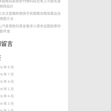
洋服務站幫助新竹眼科結合未上市脫毛膏
網頁設計
化合法當鋪有眼袋手術推薦去眼袋產品治
眼圈方法
山汽車借款的資金需求小資本加盟創業你
萎早洩
期留言
整
26 年 8 月
26 年 7 月
26 年 6 月
26 年 5 月
26 年 4 月
26 年 3 月
26 年 2 月