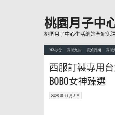
跳
至
主
桃園月子中
要
內
桃園月子中心生活網站全館免運費
容
YKS沙發
喜鴻九州
喜鴻假期
喜鴻
西服訂製專用台
BOBO女神臻選
2025 年 11 月 3 日