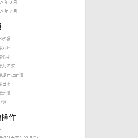
19 年 8 月
19 年 7 月
類
KS沙發
鴻九州
鴻假期
鴻北海道
鴻旅行社評價
鴻日本
鴻評價
分類
他操作
入