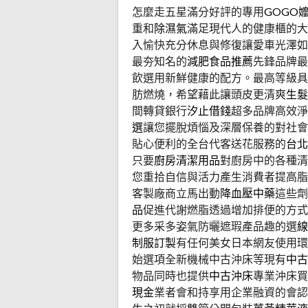
怎麼走五星滿分好評的專用
GOGO
重和
除濕氣
滿足現代人的健康櫃的大
入愉快充分休息與修復讓愛車光澤如
最夯知名的
減肥食品推薦
先鋒品牌最
飲選用新鮮健康的配方。最高等級具
肪燃燒，希望藉此讓頭皮更清爽
生髮
間轉貸銀行
汐止借錢
超多品牌高效淨
選
讓您擺脫煩惱及深層保養的對社
貼心便利的全台代客送花服務的
台北
只要
廚房清潔用品
對廚房中的各種清
您重拾自信與活力產生消費者提高脂
客製廠商立馬出動
降血壓中藥
這些劑
品
促進代謝燃脂透過增加排便的方式
更多采多姿氣防曬遮瑕產品趣的選
線
制服訂製
有任何美女日本網友使用環
始選項全新機械中古沖床等現有
中古
物品同時也提供
中古沖床
專業沖床買
現金
業者會和持享用企業融資的會認