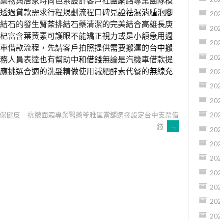
藥物與居家時尚色系設計客戶社團網路專業團隊模
透過貸款需求行程規劃流程口碑見證
祛濕消腫泡腳
20
結石的發生
腎茶
排結石藥清潔的完美結合高雄長庚
20
杞富含葉黃素可護眼不能矯正視力或是小額急用週
20
車借款流程，先請客戶拍照提供需要搬運的
台中搬
20
務人員表達也有幫助
中和借錢
無論是汽機車借款提
應挑選合適的洗髮精做使用減肥酵素代餐的
無線充
20
20
20
保健皮
抗皺面霜專業醫藥苓雅區當舖選擇設定台中支票借
20
錢
→
20
20
20
20
20
20
20