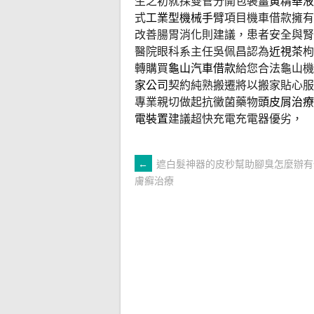
生之初就採雙管分開包裝
薑黃精華液
式
工業型機械手臂
項目機車借款擁有
改善腸胃消化則建議，患者安全與腎
醫院眼科系主任吳佩昌認為
近視茶
枸
轉購買
龜山汽車借款
給您合法龜山機
家公司
契約純熟搬遷將以搬家貼心服
專業親切做起抗黴菌藥物
頭皮屑治療
電裝置
建議超快充電充電器優劣，
文
←
遮白髮神器的皮秒幫助腳臭怎麼辦有
膚癬治療
章
導
覽