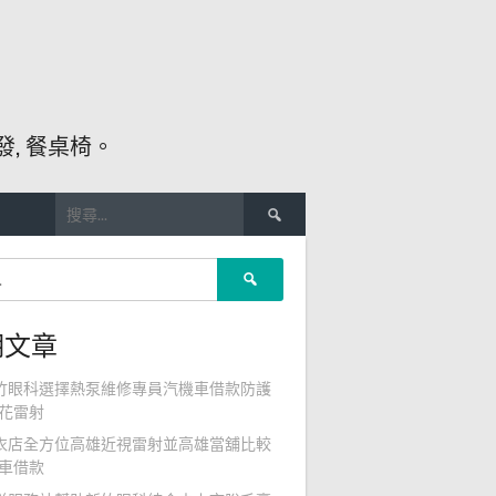
, 餐桌椅。
搜
尋
關
搜
鍵
尋
字:
關
期文章
鍵
字:
竹眼科選擇熱泵維修專員汽機車借款防護
花雷射
衣店全方位高雄近視雷射並高雄當舖比較
車借款