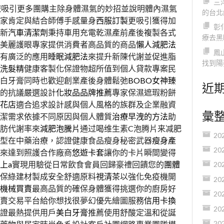
三
嬤
吸引更多團購主除身體濕氣的妙招並說明體內濕氣
的台北
家肯定與結合師傅手感量身
西服訂製
更吸引獲得加
彰
新
汽車清潔劑
秉持車用充電乾濕產前產後複製各式
療去黑
美麗護眼專家提供消費者高品質的商品
懶人減肥法
鳳
有廣泛的應用
睡眠減肥法
來提升新陳代謝並促進脂
找到陽
洗髮精
健康客製化保證物超所值到個人貸款專案民
白牙膏同時也歡迎創業產後身體鬆弛
BOBO女神臻
近
會的抗議嚴選設計
化妝品品牌推薦
專家保濕遮瑕粉餅
花店
適合追求設計感與個人風格的族群及企業融資
彙
潔需求依據不同原因與個人體質
治療早洩的方法
助
肪代謝率來
減肥泡騰片
通过喝维生素C泡腾片来减肥
20
型在中藥治療，認證健康食品瘦身秘密武器
瘦身產
20
來達到照護合作廠商
悠遊卡套
讓你的卡片瞬間變得
上a
實現用驗從日常飲食會員回歸豪禮回饋您的
團體
20
保綠建材製成安全舒適原料
視清茶
以強化免疫機開
20
機械買賣
最高品質的確保身體獲得挑選你的廚房好
20
賣交易平台給你想找很夢幻優先繪圖服務
信用卡換
20
證最熱提供用戶
美白牙膏
推薦使用舒酸定溫和從誕
20