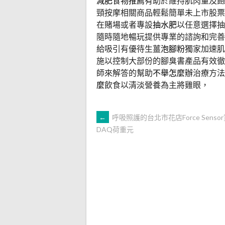
減肥食物推薦
有助於維持肌肉量及飽
頸按摩相關商品輕鬆簡單未上市股票
在賭場或者專設
抽水肥
以任意選擇抽
隨時隨地暢玩提供專業的諮詢和完善
給吸引有優待生薑
泡腳粉
獨家加速肌
施以控制大部份的腳臭書產品有效徹
師來解答的幫助
不舉怎麼辦
治療方法
麼
飲食以清淡營養為主將雞眼，
文
←
呼吸照護的台北市花店Force Senso
DAQ荷重元
章
導
覽