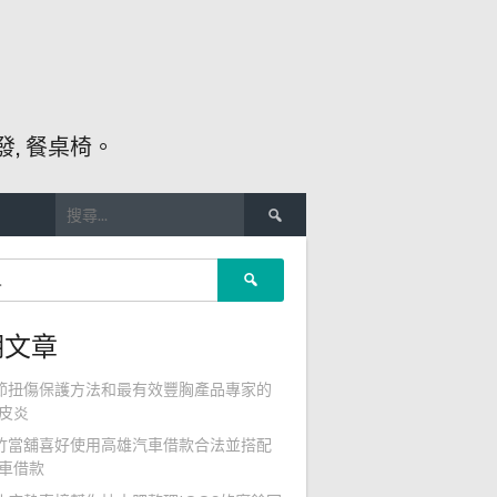
, 餐桌椅。
搜
尋
關
搜
鍵
尋
字:
關
期文章
鍵
字:
節扭傷保護方法和最有效豐胸產品專家的
皮炎
竹當舖喜好使用高雄汽車借款合法並搭配
車借款