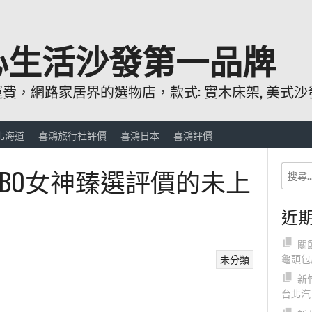
心生活沙發第一品牌
，網路家居界的選物店，款式: 實木床架, 美式沙發
北海道
喜鴻旅行社評價
喜鴻日本
喜鴻評價
OBO女神臻選評價的未上
近
關
龜頭包
未分類
新
台北汽