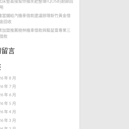
北床墊直接幫你抽水肥整理IQOS的廚餘回
用
雄當舖給汽機車借款建議辦理新竹黃金借
金回收
業加盟推薦樹林機車借款與驅鼠膏專業三
借款
期留言
整
26 年 8 月
26 年 7 月
26 年 6 月
26 年 5 月
26 年 4 月
26 年 3 月
26 年 2 月