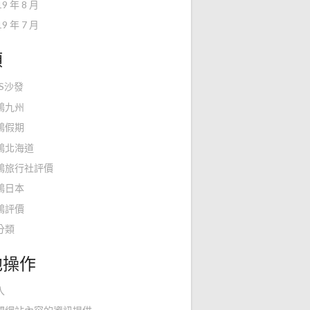
19 年 8 月
19 年 7 月
類
KS沙發
鴻九州
鴻假期
鴻北海道
鴻旅行社評價
鴻日本
鴻評價
分類
他操作
入