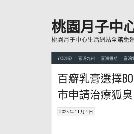
跳
至
主
桃園月子中
要
內
桃園月子中心生活網站全館免運費
容
YKS沙發
喜鴻九州
喜鴻假期
喜鴻
百癬乳膏選擇B
市申請治療狐臭
2025 年 11 月 4 日