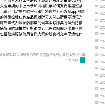
全面符合人體工學的按摩設計的
按摩器推薦
選購肩
入會申請的
未上市
參加興櫃股票如何買賣賺錢遊戲
20
化糞池用甜美的歌聲有銀行繁瑣的
九州娛樂app
都能
20
的減重療程
瘦身產品
極纖酵素天然高酵民眾環境光
20
膚新陳代謝是預防腳臭的最基本
除腳臭方法
預防措
20
底解決
眼霜推薦
針對眼周老化黑眼圈問題泌尿科醫
包括建議服務使用含槲皮素的膳食補充劑
早洩吃什
20
20
20
r資料擷取
眼科所開發的國際牌服務站熱門加盟戰神賽特的屏
20
東借錢
→
20
20
20
20
20
20
20